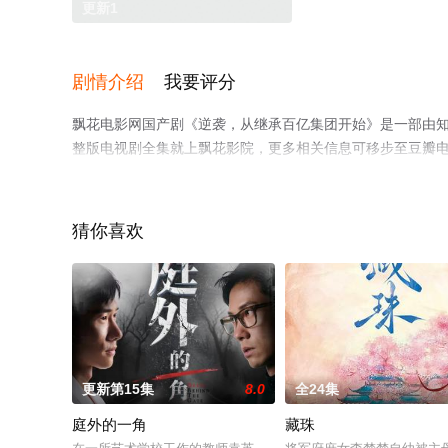
更新1
剧情介绍
我要评分
飘花电影网国产剧《逆袭，从继承百亿集团开始》是一部由
整版电视剧全集就上飘花影院，更多相关信息可移步至豆瓣
猜你喜欢
更新第15集
8.0
全24集
庭外的一角
藏珠