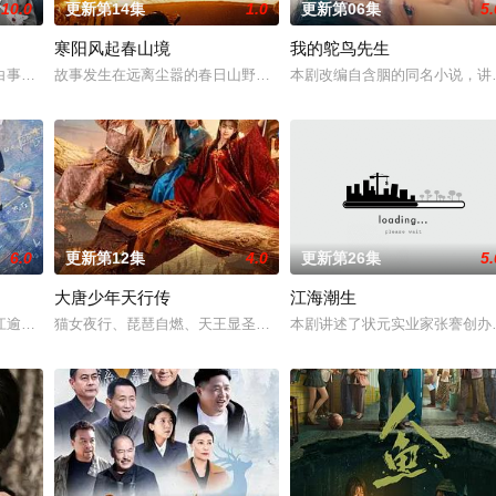
10.0
更新第14集
1.0
更新第06集
5.
寒阳风起春山境
我的鸵鸟先生
他们在复杂局势中坚守初心、勇敢面对困难的爱情故事。通过剧中主人公在成长
白事馆，本想低调扎纸维生，却因一具流血的新娘纸人卷入了一场跨越十年的惊
故事发生在远离尘嚣的春日山野，两个孤独的人因机缘巧合相遇。一
本剧改编自含胭的同名小说，讲
6.0
更新第12集
4.0
更新第26集
5.
大唐少年天行传
江海潮生
钞货币。根据党中央指示，高景波、徐邵梁、孙希光和黄鹰等人开始筹备建立冀
江逾白长大以后，林知夏忽然对他说：“江逾白，我喜欢你，哲学和生物学意义上
猫女夜行、琵琶自燃、天王显圣、少年失踪......长安怪事扎堆？
本剧讲述了状元实业家张謇创办