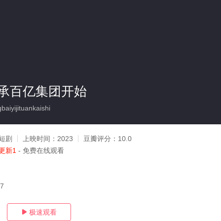
承百亿集团开始
iyijituankaishi
短剧
上映时间：
2023
豆瓣评分：
10.0
更新1
- 免费在线观看
27
极速观看
