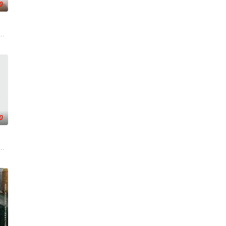
0
的道路
天阴谋。这纸人身上，竟贴着父亲消失前的
人背负过往伤痕，避世居于深山；一人心怀迷茫，于旅途中误入这片山林。在四
述了邻家女孩庞倩（苏晓彤 饰）与童年时因一场意外落下身体残缺的少年顾铭
0
南银
的喜欢。”那个夜晚，他脸颊微热，还听
少年神探慕天行携竹马神探社成员横扫诡事，从市井少年到长安神探，四人并
大生企业，实业报国的故事。甲午战争后，国家蒙羞，张謇虽高中状元，却渴