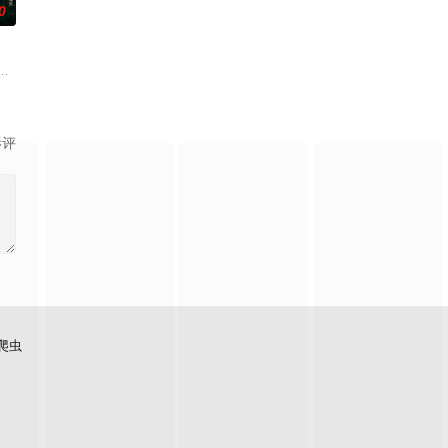
0
婚不结了。鹿鸣村开了锅，村民大骂麦香是叛徒。麦香是婚前体检查出不孕症，
生苏琳（黄杨钿甜 饰），虽自小被父母忽视，在艰苦环境中长大，但她始终刻
影评
爬虫