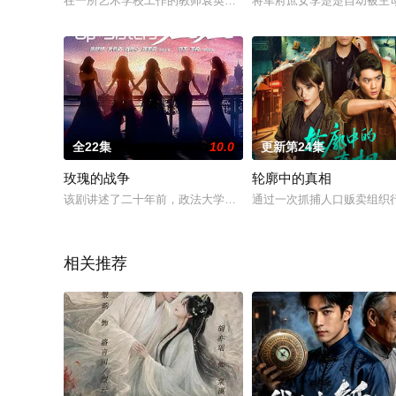
在一所艺术学校工作的教师袁英才（陈泂江饰）突然自杀。他的
将军府庶女李楚楚自幼被主
全22集
10.0
更新第24集
玫瑰的战争
轮廓中的真相
该剧讲述了二十年前，政法大学法律专业尖子生李洁决定争取保
通过一次抓捕人口贩卖组织
相关推荐