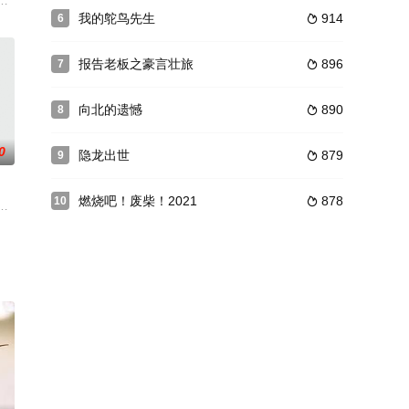
弟袁英
，决定为母报仇，并在此过程中和嫡兄李轸
傲娇龙太子、腹黑蛟龙结血契，二人成为夫人保镖并与其暗生情愫，后来帅气警
十年后成为墨城第一夫人，复仇中与傲娇龙太子、腹黑蛟龙结血契，二人成为
我的鸵鸟先生
914
6

报告老板之豪言壮旅
896
7

向北的遗憾
890
8

0
隐龙出世
879
9

燃烧吧！废柴！2021
878
10

最有威
案件，专案组锁定了“桂姨”犯罪团伙，
饰）与狸族少年江景淮（何健麒 饰）二人相知相恋，却因阶级差异，遭到了苍
劭励精图治扛起家族重任，当他带领族人一雪当年的屠城之辱时，却发现百姓