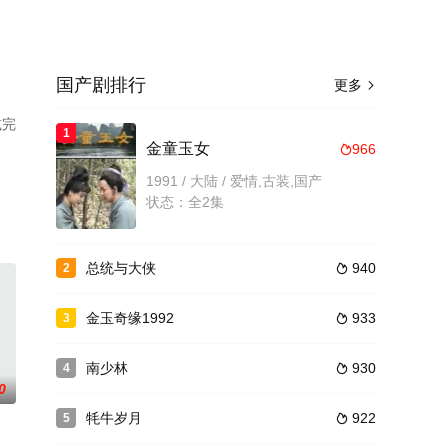
国产剧排行
更多

减完
1
金童玉女
966

1991 / 大陆 / 爱情,古装,国产
状态：全2集
总统与大侠
940
2

金玉奇缘1992
933
3

南少林
930
4

0
牦牛岁月
922
5
