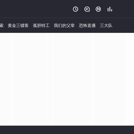




索
黄金三镖客
孤胆特工
我们的父辈
恐怖直播
三大队