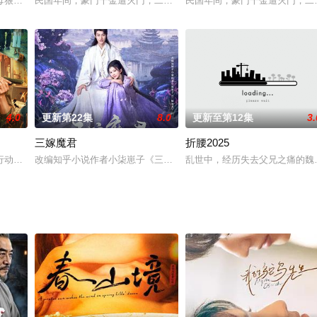
死在学校引起了轩然大波。他的前途一片光明。他为什么要自杀？英才的孪生兄
母狠狠压制了十几年，遭逢命运剧变时，意外得知亲生母亲的死亡背后另有推手
民国年间，豪门千金遭灭门，二十年后成为墨城第一夫人，复仇中与
民国年间，豪门千金遭灭门，二
4.0
更新第22集
8.0
更新至第12集
3.
三嫁魔君
折腰2025
研名额继续深造，长相清秀且不谙世故的她沉浸学术并作出了不少成绩，得到了
行动，刑警顾新河、画像师齐楚进入了赵实的打拐专案组，随着一个个错综复杂的
改编知乎小说作者小柒崽子《三嫁冥君》。苍云神女江稚鱼（马秋元 
乱世中，经历失去父兄之痛的魏