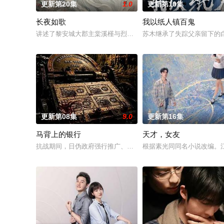
更新第20集
1.0
更新第10集
长夜如歌
我以纸人镇百鬼
讲述了黎安城大郡主棠溪槿与烈云峥之间曲折动人的情感，以及
苏木继承了失踪父亲留下的
更新第08集
9.0
更新第16集
马背上的银行
天才，女友
抗战期间，日伪政府强行推广、使用由“中国准备银行”发行的伪
根据素光同同名小说改编。