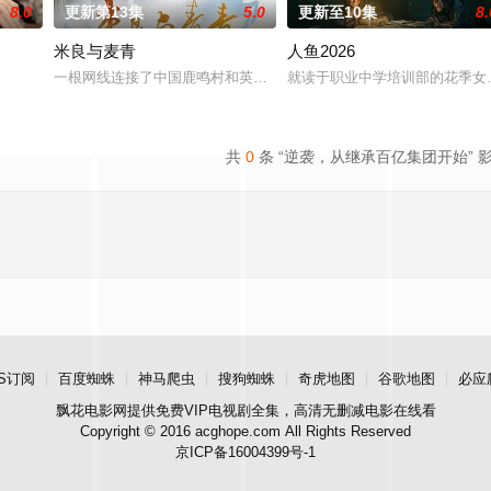
8.0
更新第13集
5.0
更新至10集
8.
米良与麦青
人鱼2026
业挑战与境外竞争，通过创新实践实现本土设计理念突破的故事。
一根网线连接了中国鹿鸣村和英国牛津，麦香通过视频向米良宣告：
就读于职业中学培训部的花季女
共
0
条 “逆袭，从继承百亿集团开始” 
S订阅
百度蜘蛛
神马爬虫
搜狗蜘蛛
奇虎地图
谷歌地图
必应
飘花电影网
提供免费VIP电视剧全集，高清无删减电影在线看
Copyright © 2016 acghope.com All Rights Reserved
京ICP备16004399号-1