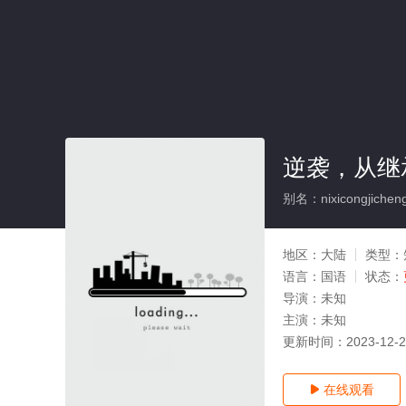
逆袭，从继
别名：nixicongjichengba
地区：
大陆
类型：
语言：
国语
状态：
导演：
未知
主演：
未知
更新时间：
2023-12-
在线观看
