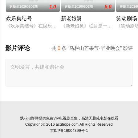
1.0
5.0
更新至20260806期
更新至20260806期
更新至2026
欢乐集结号
新老娘舅
笑动剧场
《欢乐集结号》在娱乐资讯类栏目中一枝独秀，领跑全国，是辽
《新老娘舅》栏目是一档全国首创的
《笑动剧场
影片评论
共
0
条 “马栏山芒果节·毕业晚会” 影评
飘花电影网
提供免费VIP电视剧全集，高清无删减电影在线看
Copyright © 2016 acghope.com All Rights Reserved
京ICP备16004399号-1