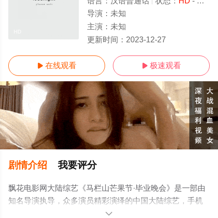
语言：
汉语普通话
状态：
HD
- 免费在线观看
导演：
未知
主演：
未知
HD
更新时间：
2023-12-27
在线观看
极速观看


剧情介绍
我要评分
飘花电影网大陆综艺《马栏山芒果节·毕业晚会》是一部由
知名导演执导，众多演员精彩演绎的中国大陆综艺，手机
免费观看高清未删减完整版综艺节目就上飘花影院，更多
