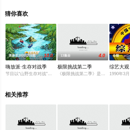
相关信息可移步至豆瓣综艺、电视猫或剧情网等平台了
解。
猜你喜欢
10.0
4.0
更新至20251228期
13集全
全期
嗨放派·生存对战季
极限挑战第二季
综艺大观
节目以“山野生存对战”为核心主题，嘉宾们在为期十天的挑战中
《极限挑战第二季》是上海东方卫视
1990
相关推荐