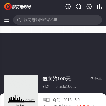






借来的100天
分享

别名：jielaide100tian
泰国
奇幻
2018
5.0