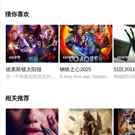
瓦尼,塔内·瓦拉库努娄等演员精彩演绎的泰国电影，手机免
费观看高清未删减完整版电影大全就上飘花影院，更多相
猜你喜欢
关信息可移步至豆瓣电影、电视猫或剧情网等平台了解。
2.0
8.0
HD中字
HD中字
HD中字
德累斯顿太阳报
钢铁之心2025
51区201
当一个有着创伤历史的聪明、有原则的雇佣兵与一名内部人士合作，从佩雷多
A long time ago, Nightingale the Robb
神秘的5
相关推荐