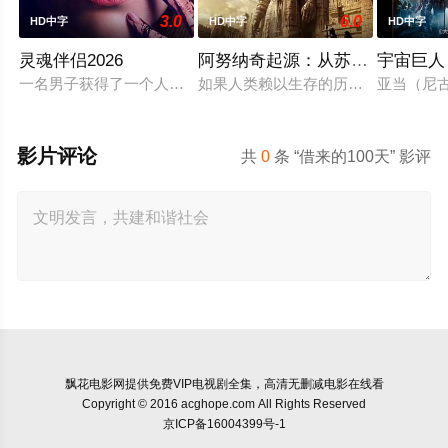
3.0
6.0
HD中字
HD中字
HD中字
灵魂伴侣2026
阿努纳奇起源：从苏美尔到南美
宇宙巨人
一名男子获得了一个人工智能机器人，以应对刚刚去世的妻子的
如果人类赖以生存的历史，从一开始
亚当（尼
影片评论
共
0
条 “借来的100天” 影评
飘花电影网
提供免费VIP电视剧全集，高清无删减电影在线看
Copyright © 2016 acghope.com All Rights Reserved
京ICP备16004399号-1