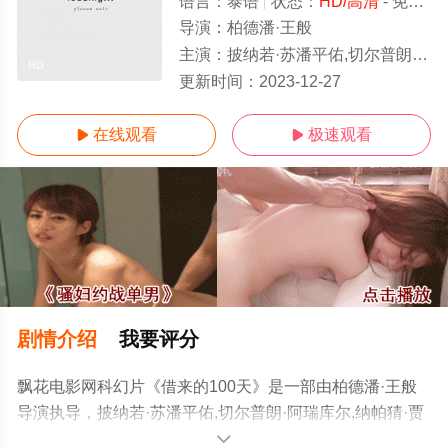
语言：
泰语
状态：
HD/高清
- 免费在线观看
导演：
柏德潘·王般
主演：
披纳若·苏潘平佑,切尔普朗·阿瑞库尔,纳帕猜·贾亚纳马,赖拉·邦雅淑,Suquan,Bulakool,纳塔西特·科蒂
HD
更新时间：
2023-12-27
在线观看
极速观看


剧情介绍
我要评分
飘花电影网科幻片《借来的100天》是一部由柏德潘·王般
导演执导，披纳若·苏潘平佑,切尔普朗·阿瑞库尔,纳帕猜·贾
亚纳马,赖拉·邦雅淑,Suquan,Bulakool,纳塔西特·科蒂马努
