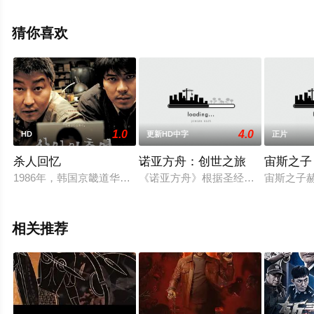
影，手机免费观看高清未删减完整版电影大全就上飘花影
院，更多相关信息可移步至豆瓣电影、电视猫或剧情网等
猜你喜欢
平台了解。
1.0
4.0
HD
更新HD中字
正片
杀人回忆
诺亚方舟：创世之旅
宙斯之子
1986年，韩国京畿道华城郡，热得发昏的夏天，在田野边发现
《诺亚方舟》根据圣经故事改编，由
宙斯之子赫
相关推荐