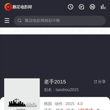






老手2015
分享

别名：laoshou2015
韩国
动作
2015
4.0