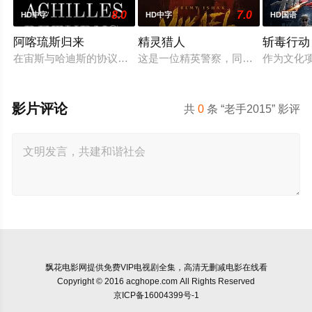
8.0
7.0
HD中字
HD中字
HD国语
阿喀琉斯归来
精灵猎人
斩毒行动
在宙斯与哈迪斯的协议下，年迈的阿喀琉斯被忒提斯从冥界释放
这是一位精英警察，同时也是精灵猎
作为文化项
影片评论
共
0
条 “老手2015” 影评
飘花电影网
提供免费VIP电视剧全集，高清无删减电影在线看
Copyright © 2016 acghope.com All Rights Reserved
京ICP备16004399号-1