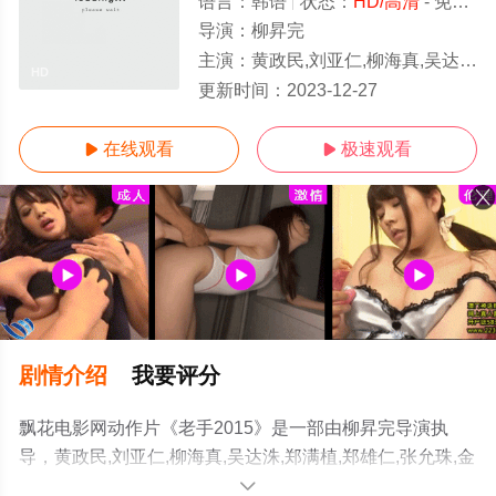
语言：
韩语
状态：
HD/高清
- 免费在线观看
导演：
柳昇完
主演：
黄政民,刘亚仁,柳海真,吴达洙,郑满植,郑雄仁,张允珠,金时厚,陈庆,刘仁英,朴素丹,裴晟祐
HD
更新时间：
2023-12-27
在线观看
极速观看


剧情介绍
我要评分
飘花电影网动作片《老手2015》是一部由柳昇完导演执
导，黄政民,刘亚仁,柳海真,吴达洙,郑满植,郑雄仁,张允珠,金
时厚,陈庆,刘仁英,朴素丹,裴晟祐等演员精彩演绎的韩国电
