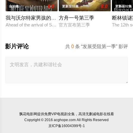
6.0
8.0
全10集
更新至02集
更新至02集
我与沃尔特家男孩的生活第三季
方舟一号第三季
断林镇谜
Ahead of the arrival of Season 2, Netflix has renewed My Life with
官方宣布第三季
The 12th 
影片评论
共
0
条 “发展受阻第一季” 影评
飘花电影网
提供免费VIP电视剧全集，高清无删减电影在线看
Copyright © 2016 acghope.com All Rights Reserved
京ICP备16004399号-1