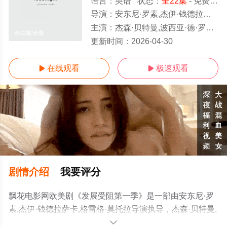
语言：
英语
状态：
全22集
- 免费在线观看
导演：
安东尼·罗素,杰伊·钱德拉萨卡,格雷格·莫托拉
主演：
杰森·贝特曼,波西亚·德·罗西,威尔·阿奈特,迈克尔·塞拉,杰弗里·塔伯,杰西卡·沃尔特,托尼·海尔,大卫·克罗斯,
全22集/全集
更新时间：
2026-04-30
在线观看
极速观看


剧情介绍
我要评分
飘花电影网欧美剧《发展受阻第一季》是一部由安东尼·罗
素,杰伊·钱德拉萨卡,格雷格·莫托拉导演执导，杰森·贝特曼,
波西亚·德·罗西,威尔·阿奈特,迈克尔·塞拉,杰弗里·塔伯,杰西
