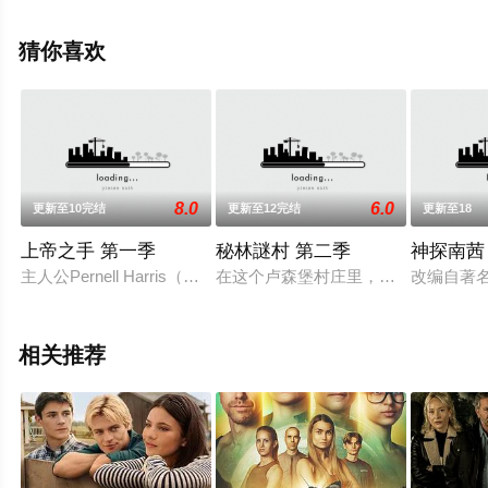
卡·沃尔特,托尼·海尔,大卫·克罗斯,阿莉雅·肖卡特,朱迪·格雷
尔等演员精彩演绎的美国电视剧，大结局剧情已揭晓（全
猜你喜欢
22集），手机免费观看高清未删减完整版电视剧全集就上
飘花影院，更多相关信息可移步至豆瓣电视剧、电视猫或
剧情网等平台了解。
8.0
6.0
更新至10完结
更新至12完结
更新至18
上帝之手 第一季
秘林謎村 第二季
神探南茜
主人公Pernell Harris（Ron Perlman）是一位很有
在这个卢森堡村庄里，人人都有秘密。
改编自著名角
相关推荐