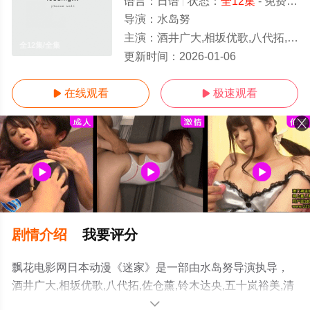
语言：
日语
状态：
全12集
- 免费在线观看
导演：
水岛努
主演：
酒井广大,相坂优歌,八代拓,佐仓薰,铃木达央,五十岚裕美,清水彩香,加隈亚衣,多田好,长谷川芳明,三好晃祐,高桥伸也
全12集/全集
更新时间：
2026-01-06
在线观看
极速观看


剧情介绍
我要评分
飘花电影网日本动漫《迷家》是一部由水岛努导演执导，
酒井广大,相坂优歌,八代拓,佐仓薰,铃木达央,五十岚裕美,清
水彩香,加隈亚衣,多田好,长谷川芳明,三好晃祐,高桥伸也,鸣
