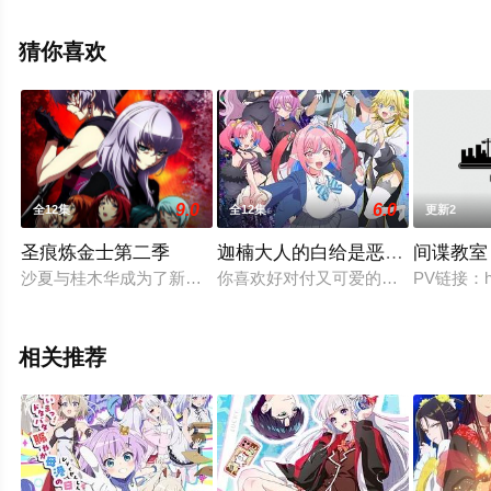
海和希,堀江瞬,稻川英里,Lynn,中村樱,间岛淳司,阿部敦,新垣
樽助,等演员精彩演绎的日本动漫，大结局剧情已揭晓（全
猜你喜欢
12集），手机免费观看高清未删减完整版动漫全集就上飘
花影院，更多相关信息可移步至豆瓣动漫、电视猫或剧情
网等平台了解。
9.0
6.0
全12集
全12集
更新2
圣痕炼金士第二季
迦楠大人的白给是恶魔级
间谍教室
沙夏与桂木华成为了新的一组拍档，并为寻找行踪不明的原始元素
你喜欢好对付又可爱的恶魔吗？女恶
PV链接：http
相关推荐