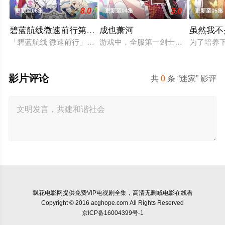
8.0
3.0
更新至06集
更新至04集
更新至05集
碧蓝航线微速前行第二季
成也萧河
虽然我不
「碧蓝航线 微速前行」第2季制作决定
游戏中，全服第一剑士萧无尽和第一
为了培养
影片评论
共
0
条 “迷家” 影评
飘花电影网
提供免费VIP电视剧全集，高清无删减电影在线看
Copyright © 2016 acghope.com All Rights Reserved
京ICP备16004399号-1