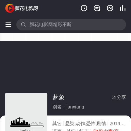






蓝象
分享

别名：lanxiang
其它
悬疑,动作,恐怖,剧情
2014
1.0