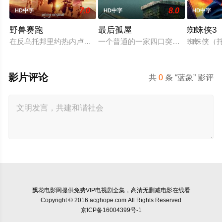
7.0
8.0
HD中字
HD中字
HD中字
野兽赛跑
最后孤屋
蜘蛛侠3
在反乌托邦里约热内卢废墟中，城市被阶级斗争撕裂，人们沉迷
一个普通的一家四口突遭诡异变故，被
蜘蛛侠（托
影片评论
共
0
条 “蓝象” 影评
飘花电影网
提供免费VIP电视剧全集，高清无删减电影在线看
Copyright © 2016 acghope.com All Rights Reserved
京ICP备16004399号-1