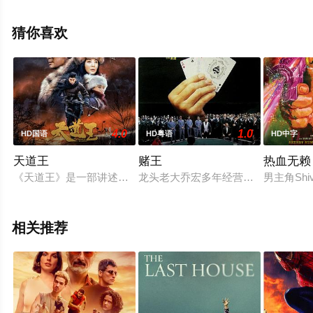
版电影大全就上飘花影院，更多相关信息可移步至豆瓣电
影、电视猫或剧情网等平台了解。
猜你喜欢
4.0
1.0
HD国语
HD粤语
HD中字
天道王
赌王
热血无赖
《天道王》是一部讲述抗战时期，东北深山林区猎人奋起抗日救
龙头老大乔宏多年经营一统香港黑社
男主角Sh
相关推荐