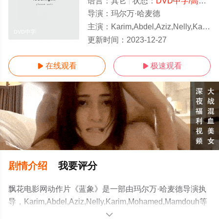
语言：
其它
状态：
DVD中字/高清
-
导演：
玛尔万·哈麦德
主演：
Karim,Abdel,Aziz,Nelly,Karim,Mohamed,Mamdouh
DVD中字
更新时间：
2023-12-27
在线观看
极速观看


剧情介绍
我要评分
飘花电影网动作片《蓝象》是一部由玛尔万·哈麦德导演执
导，Karim,Abdel,Aziz,Nelly,Karim,Mohamed,Mamdouh等
演员精彩演绎的其它电影，手机免费观看高清未删减完整
