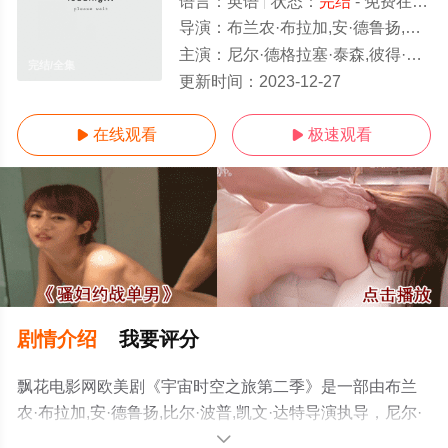
语言：
英语
状态：
完结
- 免费在线观看
导演：
布兰农·布拉加,安·德鲁扬,比尔·波普,凯文·达特
主演：
尼尔·德格拉塞·泰森,彼得·迈克尔,安德烈·索格利扎索,菲尔·拉马,阿曼达·塞弗里德,塞思·麦克法兰
完结/全集
更新时间：
2023-12-27
在线观看
极速观看


剧情介绍
我要评分
飘花电影网欧美剧《宇宙时空之旅第二季》是一部由布兰
农·布拉加,安·德鲁扬,比尔·波普,凯文·达特导演执导，尼尔·
德格拉塞·泰森,彼得·迈克尔,安德烈·索格利扎索,菲尔·拉马,
