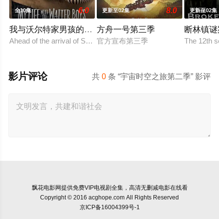
6.0
8.0
全10集
更新至02集
更新至02集
我与沃尔特家男孩的生活第三季
方舟一号第三季
断林镇谜
Ahead of the arrival of Season 2, Netflix has renewed My Life with
官方宣布第三季
The 12th 
影片评论
共
0
条 “宇宙时空之旅第二季” 影评
飘花电影网
提供免费VIP电视剧全集，高清无删减电影在线看
Copyright © 2016 acghope.com All Rights Reserved
京ICP备16004399号-1