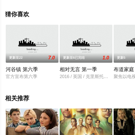
阿曼达·塞弗里德,塞思·麦克法兰等演员精彩演绎的美国电视
剧，大结局剧情已揭晓（完结），手机免费观看高清未删
猜你喜欢
减完整版电视剧全集就上飘花影院，更多相关信息可移步
至豆瓣电视剧、电视猫或剧情网等平台了解。
7.0
1.0
更新至22
更新至6已完结
更新5
河谷镇 第六季
相对无言 第一季
布道家庭
官方宣布第六季
2016 / 英国 / 克里斯托弗·埃克莱斯
聚焦以电
相关推荐