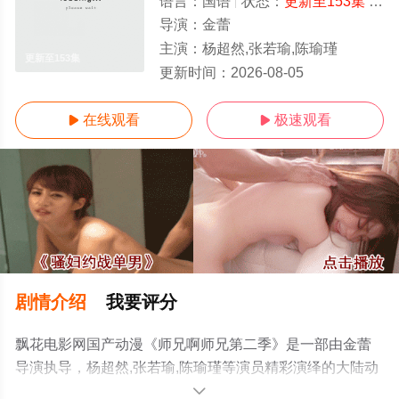
语言：
国语
状态：
更新至153集
- 免费在线观看
导演：
金蕾
主演：
杨超然,张若瑜,陈瑜瑾
更新至153集
更新时间：
2026-08-05
在线观看
极速观看


剧情介绍
我要评分
飘花电影网国产动漫《师兄啊师兄第二季》是一部由金蕾
导演执导，杨超然,张若瑜,陈瑜瑾等演员精彩演绎的大陆动
漫，手机免费观看高清未删减完整版动漫全集就上飘花影
