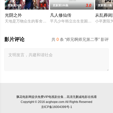
5.0
3.0
更新第34集
更新第186集
更新第13集
光阴之外
凡人修仙传
从乱葬岗
天地是万物众生的客舍，光阴是古往今来的过客。残面张开诡异
平凡少年韩立出生贫困，为了让家人
小卒萧陌
影片评论
共
0
条 “师兄啊师兄第二季” 影评
飘花电影网
提供免费VIP电视剧全集，高清无删减电影在线看
Copyright © 2016 acghope.com All Rights Reserved
京ICP备16004399号-1