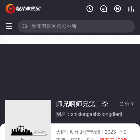






师兄啊师兄第二季
分享

别名：shixiongashixiongdierji
大陆
动作,国产动漫
2023
7.0