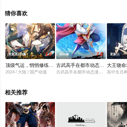
院，更多相关信息可移步至豆瓣动漫、电视猫或剧情网等
平台了解。
猜你喜欢
1.0
7.0
更新至128集
全60集
更新11
顶级气运，悄悄修练千年动态漫画
古武高手在都市动态漫画第四季
大王饶命
2024 / 大陆 / 国产动漫
古武高手在都市动态漫画第4季
高中生吕
相关推荐