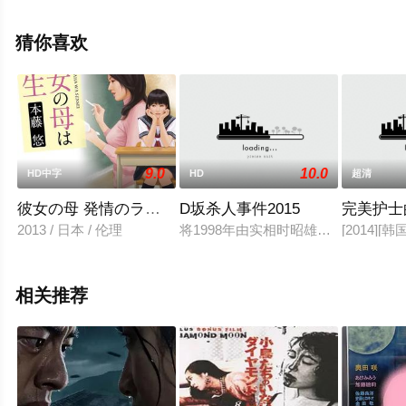
减完整版电影大全就上飘花影院，更多相关信息可移步至
豆瓣电影、电视猫或剧情网等平台了解。
猜你喜欢
9.0
10.0
HD中字
HD
超清
彼女の母 発情のララバイ
D坂杀人事件2015
完美护士
2013 / 日本 / 伦理
将1998年由实相时昭雄监督翻拍成
[2014
相关推荐