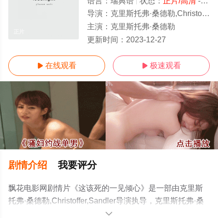
语言：
瑞典语
状态：
正片/高清
- 免费在线观看
导演：
克里斯托弗·桑德勒,Christoffer,Sandler
主演：
克里斯托弗·桑德勒
正片
更新时间：
2023-12-27
在线观看
极速观看


剧情介绍
我要评分
飘花电影网剧情片《这该死的一见倾心》是一部由克里斯
托弗·桑德勒,Christoffer,Sandler导演执导，克里斯托弗·桑
德勒等演员精彩演绎的瑞典电影，手机免费观看高清未删
