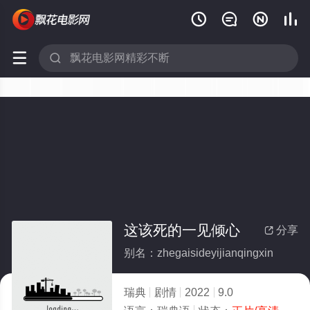






这该死的一见倾心
分享

别名：zhegaisideyijianqingxin
瑞典
剧情
2022
9.0