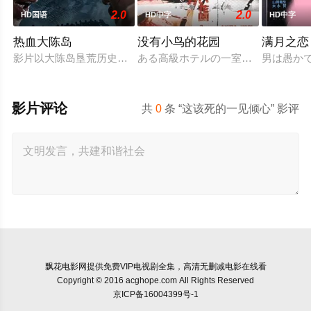
2.0
2.0
HD国语
HD中字
HD中字
热血大陈岛
没有小鸟的花园
满月之恋
影片以大陈岛垦荒历史为创作底色，在尊重历史真实性的前提下
ある高級ホテルの一室に3組のカッ
男は愚か
影片评论
共
0
条 “这该死的一见倾心” 影评
飘花电影网
提供免费VIP电视剧全集，高清无删减电影在线看
Copyright © 2016 acghope.com All Rights Reserved
京ICP备16004399号-1