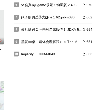
常常在空无一人的室内练习场，帮助喜欢的前辈雷娜自主训练…单独两人的训
体会真实Hgame场景！动画版 2 403jdra57489r
670
6

多了一位穿圣诞装的爱莉登场！之后就3P
事呢、结果毕业当天我就被她告白啦、快来享受一下和御姊的酸甜青春故事吧！
婊子般的淫荡大姊 ＃1 62qnbm090
662
7

暴乱姊姊 2 ～来对弟弟服侍！ JDXA-57448
654
8

0
黑髪○○桑！请体会理解我＞＜ The Motion Anime d_157691
651
9

〜
Implicity II QNB-M043
633
10

慾爆发求他猛肏。说是为夏季大赛集训，到
屁屁、但她唯一的缺点就是超蠢的啊、于是为了让她成为一位独当一面的女人、
穿着剑斗士不该穿的红色礼服女性 武技高超的她连战连胜、其实她是邻国派来