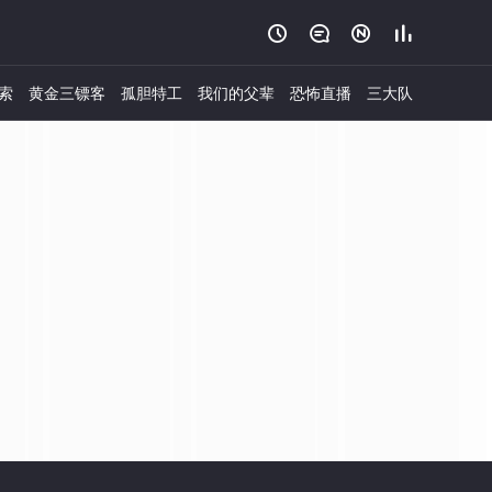




索
黄金三镖客
孤胆特工
我们的父辈
恐怖直播
三大队