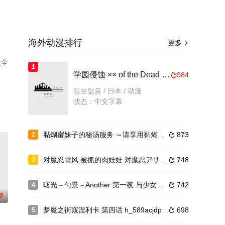
海外动漫排行
更多

漫全
1
学园侵蚀 ×× of the Dead 下卷 stap002
984

정보없음 / 日本 / 动漫
状态：中文字幕
黏煳蜜妹子的秘汤服务 ～请享用黏煳啾噜服侍～ #1 RJ303494
873
2

对魔忍雪风 被抓的肉娃娃 対魔忍アサギ～捕らわれの肉人形～
748
3

曙光～勺景～Another 第一夜 与少女的蜜月与终点 h_234acmdp1009
742
4

0
梦魔之街寇涅利卡 第四话 h_589acjdp0010
698
5
