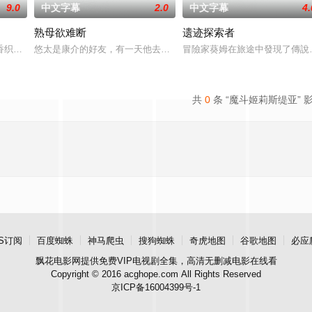
9.0
中文字幕
2.0
中文字幕
4.
熟母欲难断
遗迹探索者
然是個極其普通的上班族，但他擁有傷口癒合得異常快的體質。某天，因為祖父
香织，她去探望最近没有出现在网球部的后辈亚美。在男友正也的关心下，香织
悠太是康介的好友，有一天他去康介家做客，和他一起享用了晚餐。
冒險家葵姆在旅途中發現了傳說
共
0
条 “魔斗姬莉斯缇亚” 
S订阅
百度蜘蛛
神马爬虫
搜狗蜘蛛
奇虎地图
谷歌地图
必应
飘花电影网
提供免费VIP电视剧全集，高清无删减电影在线看
Copyright © 2016 acghope.com All Rights Reserved
京ICP备16004399号-1