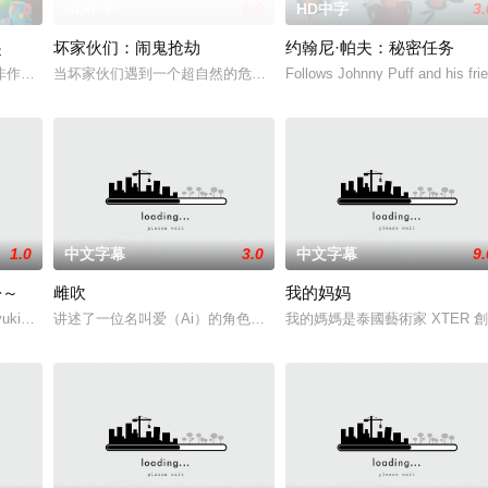
7.0
HD中字
6.0
HD中字
3.
起
坏家伙们：闹鬼抢劫
约翰尼·帕夫：秘密任务
迷于时尚、小机件 、流行音乐，以及在电视上的才艺展示。 她的雄心是成为有
非作歹，两个来自不同世界的少年用他们新获得的忍者力量保护龙免受侵害。
当坏家伙们遇到一个超自然的危险敌人时，他们的盗窃和犯罪万圣节
Follows Johnny Puff and his fri
1.0
中文字幕
3.0
中文字幕
9.
份～
雌吹
我的妈妈
友高桥葵不以为自己自杀了，而是被谋杀了。 有一天，当葵在教室里独自思考
ayuki）的主人公，他的父母在远方的国家进行遗迹发掘，他独自一人在日本生
讲述了一位名叫爱（Ai）的角色面临的困境。她的游戏实况视频播放
我的媽媽是泰國藝術家 XTE