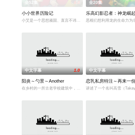
全52集
8.0
全20集
小小世界历险记
乐高幻影忍者：神龙崛
小艾是一个思想顽固、直言不讳的女孩。 就像同龄人一样，她着
恶棍们想利用龙的生命力为
中文字幕
1.0
中文字幕
阳炎～勺景～Another
恋乳私房特注～再来一
在乡村的一所古老学校建筑中，雾岛枫被发现死亡。 她儿时的朋
讲述了一个名叫高雪（Tak