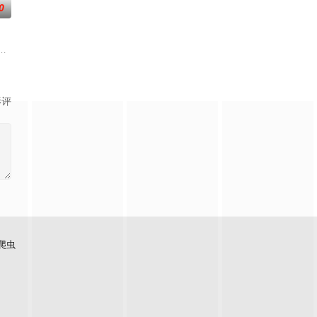
0
曾是基
被亚美带到她的房间，但她看到的是亚美正
飯後悠太主動幫忙清理餐具，卻不幸摔倒了，雙手都骨折。康介的母親栞看到這
中的「天堂之梯」地宮，成為了 500 年以來第一個有幸進入這處遺跡的人。
影评
爬虫