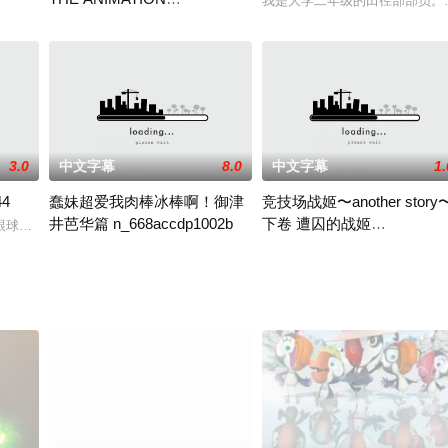
我是大学二年级的田径部部员。
22dblg10930
这样推倒在床上...
却不幸遇难了、结果到洞窟躲雪时还幹砲取暖下去、之后回小屋休息、这时突然
早上梦见饭冢前辈来我家甜蜜的叫我起床、想说现实才不会发生这种
3.0
中文字幕
8.0
中文字幕
1.
4
蠢妹超爱我肉棒冰棒啊！御津
竞技场战姬〜another story
井芭华篇 n_668accdp1002b
下卷 遭囚的战姬
跟球经高桥开幹，回家都会忍不住自慰排解性慾。在体育仓库裡两人独处时，性
h_402mjad141
主角悠一他妹御津芭华不但奶子超丰满、还有小蛮腰和紧緻有弹力的
在这大国的竞技场上、有位全身