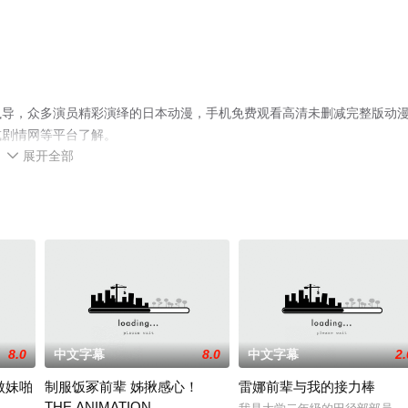
执导，众多演员精彩演绎的日本动漫，手机免费观看高清未删减完整版动
或剧情网等平台了解。
展开全部

8.0
中文字幕
8.0
中文字幕
2.
傲妹啪
制服饭冢前辈 姊揪感心！
雷娜前辈与我的接力棒
THE ANIMATION