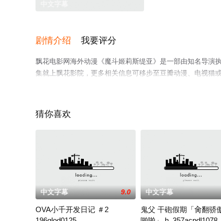
中文字幕
剧情介绍
我要评分
飘花电影网海外动漫《魔斗姬莉斯缇亚》是一部由知名导演
集就上飘花影院，更多相关信息可移步至豆瓣动漫、电视猫
猜你喜欢
中文字幕
9.0
中文字幕
OVA小千开发日记 ＃2
鬼父 干砲假期「肏翻骄
196glod0125
啪啪」 h_357acpdl1078