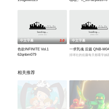
双亲外出后，小千与亲戚大叔两人独处，大叔这时候抓住了小千，就
这次鬼父和爱莉去雪山滑雪
中文字幕
3.0
中文字幕
色欲INFINITE Vol.1
一求乳魂 后篇 QNB-M04
62qnbm079
排球社的佐藤每天都看学姊
女性的性欲无限大！发情家族枪间嘉年华！
相关推荐