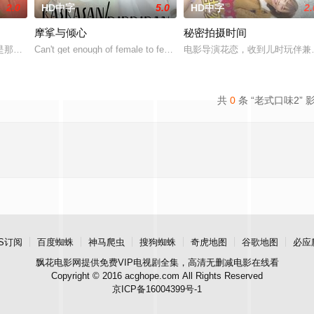
2.0
HD中字
5.0
HD中字
2.
摩挲与倾心
秘密拍摄时间
走短裙的大神雏子。拯救她的是，偶然路过的赤头老师。但是，这是雏子为了接
是那不勒斯两大死敌大佬的后代。突然间生活变成了一场绝望的狂飙，彻底脱离
Can't get enough of female to female action in "Kiss/Kiss&quo
电影导演花恋，收到儿时玩伴兼
共
0
条 “老式口味2” 
S订阅
百度蜘蛛
神马爬虫
搜狗蜘蛛
奇虎地图
谷歌地图
必应
飘花电影网
提供免费VIP电视剧全集，高清无删减电影在线看
Copyright © 2016 acghope.com All Rights Reserved
京ICP备16004399号-1