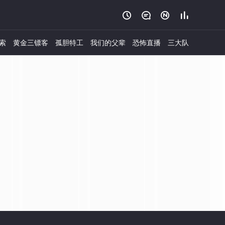




索
黄金三镖客
孤胆特工
我们的父辈
恐怖直播
三大队