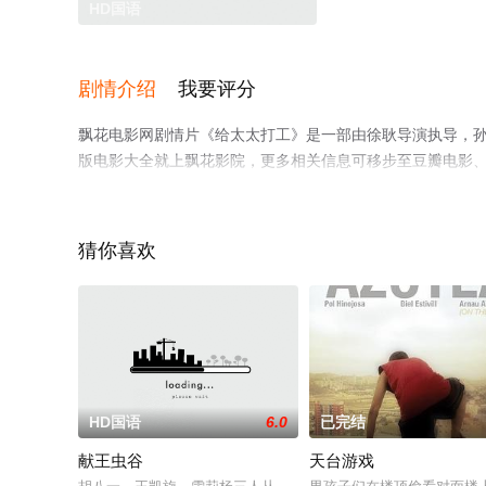
HD国语
剧情介绍
我要评分
飘花电影网剧情片《给太太打工》是一部由徐耿导演执导，孙
版电影大全就上飘花影院，更多相关信息可移步至豆瓣电影
猜你喜欢
HD国语
6.0
已完结
献王虫谷
天台游戏