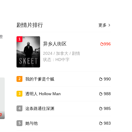
剧情片排行
更多

整
1
异乡人街区
996

2024 / 加拿大 / 剧情
状态：HD中字
我的干爹是个贼
990
2

透明人 Hollow Man
988
3

这条路通往深渊
985
4

0
她与他
983
5
