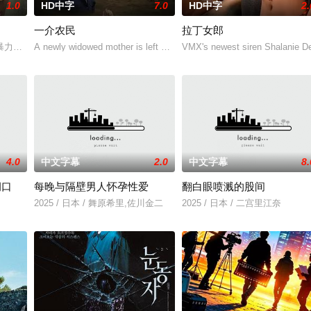
1.0
HD中字
7.0
HD中字
2.
一介农民
拉丁女郎
人们来到那里展开一段魔法般的故事。
暴力，选择结束年轻的生命。悲愤的家属委托私家侦探追查真相，誓要找出躲在
A newly widowed mother is left with the care of an alcoholic fathe
VMX's newest siren Shalanie De
4.0
中文字幕
2.0
中文字幕
8.
洞口
每晚与隔壁男人怀孕性爱
翻白眼喷溅的股间
，牵引出“婴胎报仇”，“娘娘索命”等一连串妖异事件，张天盛虽被种种诡怪幻
2025 / 日本 / 舞原希里,佐川金二
2025 / 日本 / 二宫里江奈