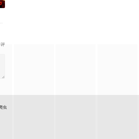
0
在酒吧
途。砌砖建墙，朴拙的体力劳动，来得实实
对跨越视力障碍、好不容易成为陶艺家却离奇身亡的双胞胎妹妹瑞音时，瑞真孤
朱达仁萌生拍一部《河南人在北京》电影的念头，在说服主编姚松、老乡韩战、
影评
爬虫