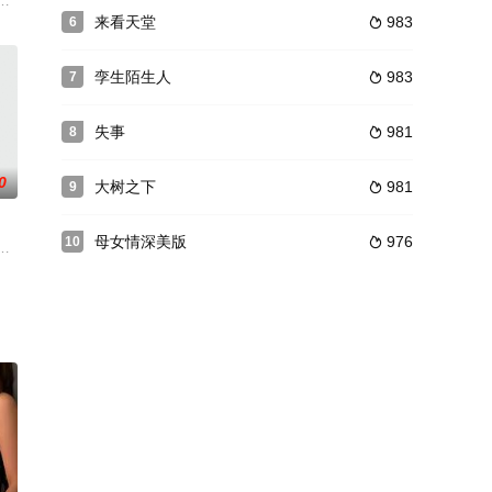
不料王
直男玩伴为了掩护他，好心的劝说朋友不要
界大亨。从此自甘堕落。意外救了几个孤儿又灾祸连连,男—狠心赶未孤儿后好
了最不平凡的夏天。一座大桥即将在岛上修建，但是在提供了交通便利以及刺
来看天堂
983
6

孪生陌生人
983
7

失事
981
8

0
大树之下
981
9

母女情深美版
976
10

工作为给孩子最好的生活，幸有保姆孙芳（马伊琍 饰）帮忙照顾孩子视如己出
喱至文员开始。老板娘乃一名x愛追求者，巨哥被挑逗服侍她。她干完事后给他