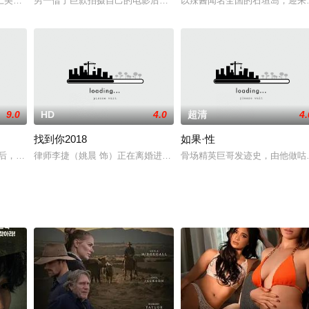
斑剧毒。为了活命，只得开启寻找雮尘珠之旅。胡、胖流落东南亚艰难度日，却
上美女落日晒日光浴，却被一个孩子咬定男孩再看另一处的裸男的肉体。男孩的
男一借了巨款拍摄自己的电影后却无法上映,备受打击后将影片卖给业
以辣酱闻名全国的石垣岛，迎来
9.0
HD
4.0
超清
4.
找到你2018
如果·性
s of
网后，才如梦方醒。原来他们接头地点歌厅的那个俏丽歌手，是个带枪的警察。
律师李捷（姚晨 饰）正在离婚进行时，与前夫争夺女儿抚养权，拼命
骨场精英巨哥发迹史，由他做咕