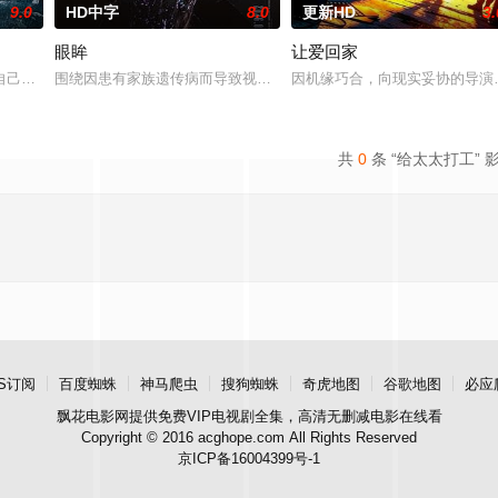
9.0
HD中字
8.0
更新HD
3.
眼眸
让爱回家
一起生活的照屋踊，憧憬舞蹈学校的丽莎，开始了舞蹈生涯。朱音为了支撑家数
自己想要什么，却清楚自己不要什么：父母享受的中产生活、哥哥向往的名校前
围绕因患有家族遗传病而导致视力逐渐丧失的摄影师瑞真展开。在面
因机缘巧合，向现实妥协的导演
共
0
条 “给太太打工” 
S订阅
百度蜘蛛
神马爬虫
搜狗蜘蛛
奇虎地图
谷歌地图
必应
飘花电影网
提供免费VIP电视剧全集，高清无删减电影在线看
Copyright © 2016 acghope.com All Rights Reserved
京ICP备16004399号-1