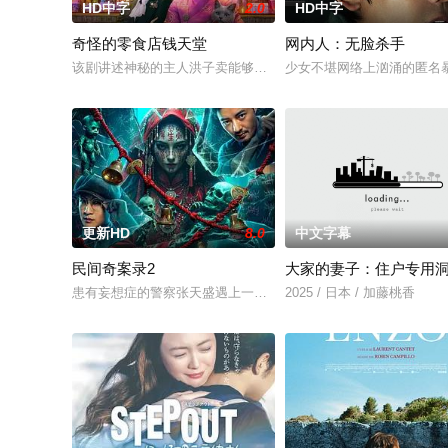
HD中字
2.0
HD中字
奇怪的零食店钱天堂
网内人：无脸杀手
该剧讲述神秘的主人洪子卖能够实现人们愿望的神秘零食，以及
少女不堪网络上汹涌的匿名
更新HD
8.0
中文字幕
民间奇案录2
大家的妻子：住户专用
患有妄想症的警察张天盛遇上一起离奇的神像杀人事件，勘案过程中
2025 / 日本 / 加藤桃香