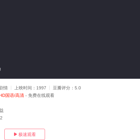
g
剧情
上映时间：
1997
豆瓣评分：
5.0
HD国语/高清
- 免费在线观看
嘉益
22
极速观看
