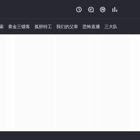




索
黄金三镖客
孤胆特工
我们的父辈
恐怖直播
三大队