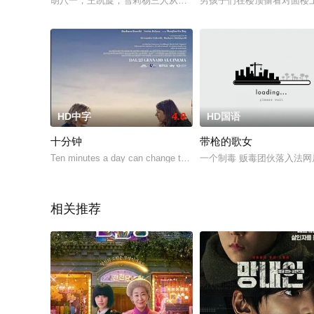
胡八一，王凯旋，雪莉杨三人从精绝鬼洞逃出后，意外感染了红
男孩子们在楼顶偷看对面楼
HD中字
4.0
HD国语
十分钟
带枪的歌女
Ten minutes a day can change the course of the day. Ten minute
一个制毒 贩毒团伙落入法
相关推荐