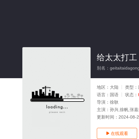
给太太打工
别名：geitaitaidagon
地区：
大陆
类型：
语言：
国语
状态：
导演：
徐耿
主演：
孙兴,徐帆,张
更新时间：
2024-08-
在线观看
