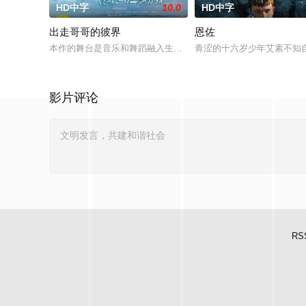
HD中字
10.0
HD中字
出走哥哥的彼界
恩佐
本作的舞台是音乐和舞蹈融入生活的冲绳。与母亲朱音、妹妹舞
青涩的十六岁少年艾素不知
影片评论
RS