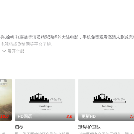
兴,徐帆,张嘉益等演员精彩演绎的大陆电影，手机免费观看高清未删减完
、电视猫或剧情网等平台了解。
展开全部

10.0
HD国语
3.0
更新HD
7.
归徒
珊瑚护卫队