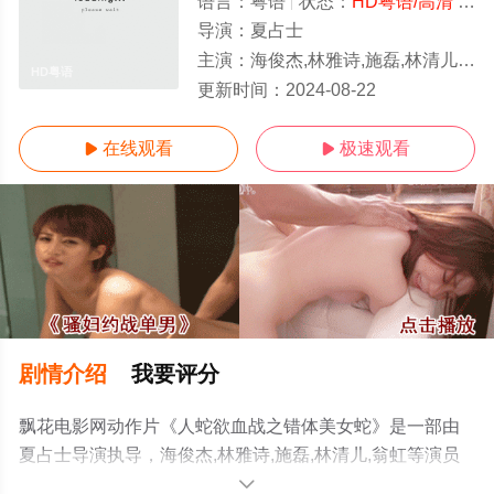
语言：
粤语
状态：
HD粤语/高清
- 免费在线观看
导演：
夏占士
主演：
海俊杰,林雅诗,施磊,林清儿,翁虹
HD粤语
更新时间：
2024-08-22
在线观看
极速观看


剧情介绍
我要评分
飘花电影网动作片《人蛇欲血战之错体美女蛇》是一部由
夏占士导演执导，海俊杰,林雅诗,施磊,林清儿,翁虹等演员
精彩演绎的香港电影，手机免费观看高清未删减完整版电
