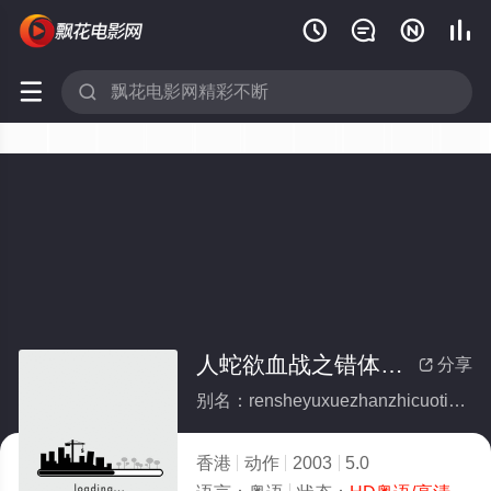






人蛇欲血战之错体美女蛇
分享

别名：rensheyuxuezhanzhicuotimeinvshe
香港
动作
2003
5.0