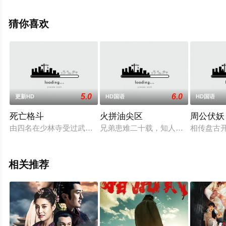
影大全就上飘花影院，更多相关信息可移步至豆瓣电影、
电视猫或剧情网等平台了解。
猜你喜欢
5.0
6.0
更新HD
HD国语
HD国语
死亡格斗
火拼油尖区
周公伏妖
由四名在少林寺受过武术训练的国外武术爱好者拍摄的《成功的代价》（
兄弟患难二十载，知人知面不知心…
相传盘古
相关推荐