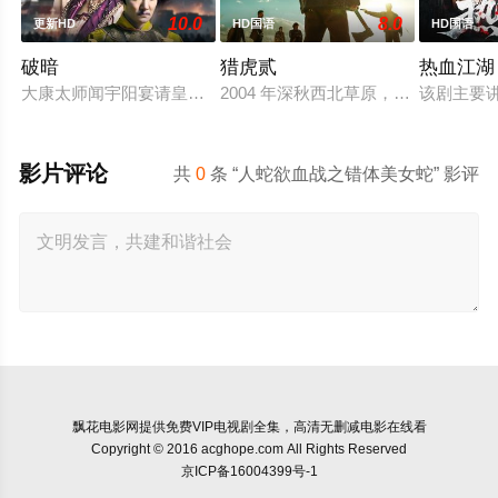
10.0
8.0
更新HD
HD国语
HD国语
破暗
猎虎贰
热血江湖
大康太师闻宇阳宴请皇上义子神策府神威将军冷啸天，席间告知
2004 年深秋西北草原，假交警截
该剧主要
影片评论
共
0
条 “人蛇欲血战之错体美女蛇” 影评
飘花电影网
提供免费VIP电视剧全集，高清无删减电影在线看
Copyright © 2016 acghope.com All Rights Reserved
京ICP备16004399号-1