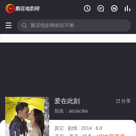






爱在此刻
分享

别名：aizaicike
其它
剧情
2014
6.0