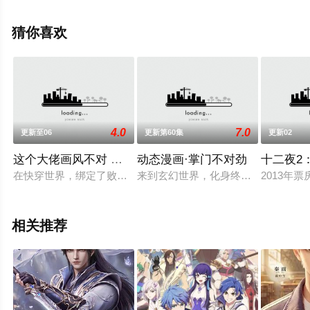
未删减完整版动漫全集就上飘花影院，更多相关信息可移
步至豆瓣动漫、电视猫或剧情网等平台了解。
猜你喜欢
4.0
7.0
更新至06
更新第60集
更新02
这个大佬画风不对 动态漫画 第一季
动态漫画·掌门不对劲
十二夜2
在快穿世界，绑定了败家系统，任务花钱虐渣打脸就算了，还要
来到玄幻世界，化身终极大反派，恶
2013年
相关推荐