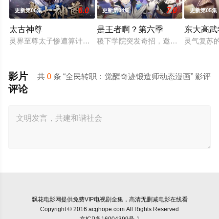
6.0
7.0
更新第06集
更新第04集
更新第05集
太古神尊
是王者啊？第六季
东大高武
灵界至尊太子惨遭算计身死，重生跌落凡尘沦为底层杂役！身怀
稷下学院突发奇招，邀优秀毕业生返校
灵气复苏
影片
共
0
条 “全民转职：觉醒奇迹锻造师动态漫画” 影评
评论
飘花电影网
提供免费VIP电视剧全集，高清无删减电影在线看
Copyright © 2016 acghope.com All Rights Reserved
京ICP备16004399号-1