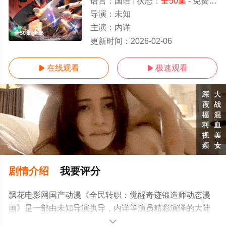
语言：
国语
状态：
全50集
- 免费在线观看
导演：
未知
主演：
内详
全50集/全集
更新时间：
2026-02-06
在线观看
极速观看


剧情介绍
我要评分
飘花电影网国产动漫《全民转职：觉醒奇迹锻造师动态漫
画》是一部由未知导演执导，内详等演员精彩演绎的大陆
动漫，大结局剧情已揭晓（全50集），手机免费观看高清
