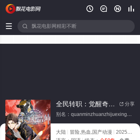






全民转职：觉醒奇迹锻造师动态漫画(全集)
分享

别名：quanminzhuanzhijuexingqijiduanzaoshidongtaimanhua
大陆
冒险,热血,国产动漫
2025
9.0