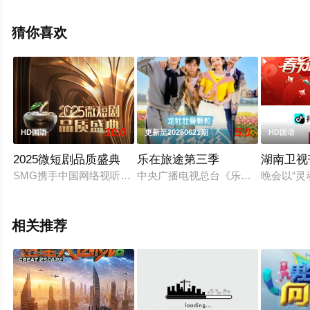
版综艺节目就上飘花影院，更多相关信息可移步至豆瓣综
艺、电视猫或剧情网等平台了解。
猜你喜欢
10.0
5.0
HD国语
更新至20250621期
HD国语
2025微短剧品质盛典
乐在旅途第三季
湖南卫视
SMG携手中国网络视听协会共同推出“聚微成光 融汇东方 202
中央广播电视总台《乐在旅途》第三季
晚会以“灵
相关推荐