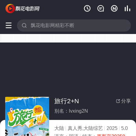






旅行2+N
分享

别名：lvxing2N
大陆
真人秀,大陆综艺
2025
5.0