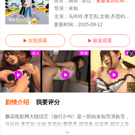
语言：
国语
状态：
更新至20250912期
导演：
未知
主演：
马吟吟,李艺彤,文韬,齐思钧,曹恩齐,周澄奥,谷蓝帝,胡可儿
更新至20250912期
更新时间：
2025-09-12
在线观看
极速观看


剧情介绍
我要评分
飘花电影网大陆综艺《旅行2+N》是一部由未知导演执导，
马吟吟,李艺彤,文韬,齐思钧,曹恩齐,周澄奥,谷蓝帝,胡可儿等
演员精彩演绎的大陆综艺，手机免费观看高清未删减完整
