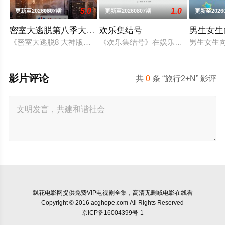
5.0
1.0
更新至20260807期
更新至20260807期
更新至2026
密室大逃脱第八季大神版
欢乐集结号
男生女生
《密室大逃脱8 大神版》是芒果TV超大型密室逃脱真人秀《密
《欢乐集结号》在娱乐资讯类栏目中
男生女生
影片评论
共
0
条 “旅行2+N” 影评
飘花电影网
提供免费VIP电视剧全集，高清无删减电影在线看
Copyright © 2016 acghope.com All Rights Reserved
京ICP备16004399号-1