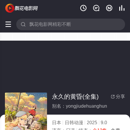






永久的黄昏(全集)
分享

别名：yongjiudehuanghun
日本
日韩动漫
2025
9.0