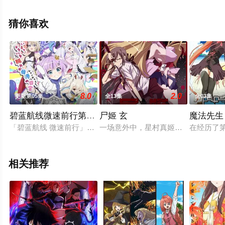
美,河濑茉希,白石晴香,稻田彻,佐藤利奈等演员精彩演绎的
日本动漫，大结局剧情已揭晓（全12集），手机免费观看
猜你喜欢
高清未删减完整版动漫全集就上飘花影院，更多相关信息
可移步至豆瓣动漫、电视猫或剧情网等平台了解。
8.0
2.0
更新第05集
全13集
全03集
碧蓝航线微速前行第二季
尸姬 玄
魔法先生 
「碧蓝航线 微速前行」第2季制作决定
一场意外中，星村真姬那（秋山奈奈 
在经历了第
相关推荐