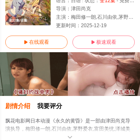
语言：
日语
状态：
全12集
- 免费在线观看
导演：
津田尚克
主演：
梅田修一朗,石川由依,茅野爱衣,富田美忧,泽城美雪,楠木灯,森川智之,阿座上洋平,小針彩希,坂泰斗,小清水亚美,河濑
全12集/全集
更新时间：
2025-12-19
在线观看
极速观看


剧情介绍
我要评分
飘花电影网日本动漫《永久的黄昏》是一部由津田尚克导
演执导，梅田修一朗,石川由依,茅野爱衣,富田美忧,泽城美
雪,楠木灯,森川智之,阿座上洋平,小針彩希,坂泰斗,小清水亚
