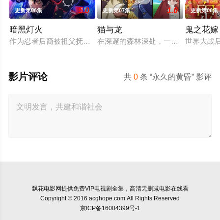
5.0
1.0
更新第06集
更新第07集
更新第06集
暗黑灯火
猫与龙
鬼之花嫁
作为忍者后裔被祖父抚养长大、拥有与动物对话能力的高中生·我
在深邃的森林深处，一只会喷火的龙
世界大战
影片评论
共
0
条 “永久的黄昏” 影评
飘花电影网
提供免费VIP电视剧全集，高清无删减电影在线看
Copyright © 2016 acghope.com All Rights Reserved
京ICP备16004399号-1