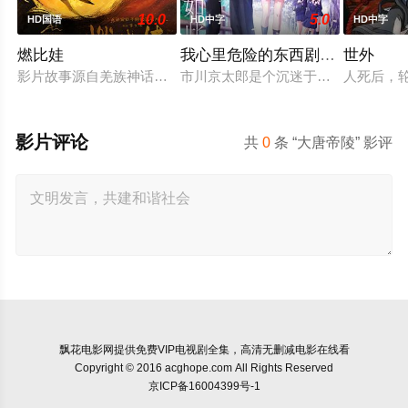
10.0
5.0
HD国语
HD中字
HD中字
燃比娃
我心里危险的东西剧场版
世外
影片故事源自羌族神话，讲述了一只被人类抚养长大的猴子，追寻
市川京太郎是个沉迷于《杀人大百科
人死后，
影片评论
共
0
条 “大唐帝陵” 影评
飘花电影网
提供免费VIP电视剧全集，高清无删减电影在线看
Copyright © 2016 acghope.com All Rights Reserved
京ICP备16004399号-1