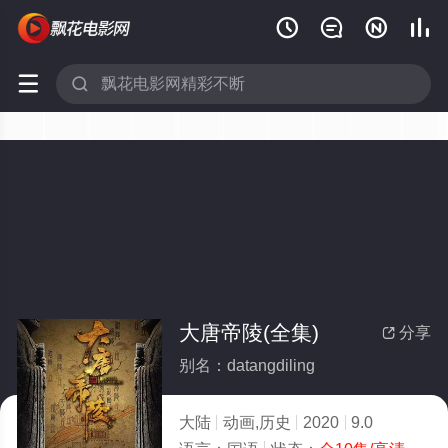






大唐帝陵(全集)
分享

别名：datangdiling
大陆
动画,历史
2020
9.0