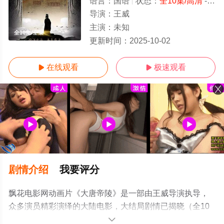
语言：
国语
状态：
全10集/高清
- 免费在线观看
导演：
王威
主演：
未知
全10集/全集
更新时间：
2025-10-02
在线观看
极速观看


剧情介绍
我要评分
飘花电影网动画片《大唐帝陵》是一部由王威导演执导，
众多演员精彩演绎的大陆电影，大结局剧情已揭晓（全10
集），手机免费观看高清未删减完整版电影大全就上飘花
