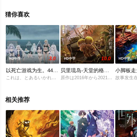
影院，更多相关信息可移步至豆瓣电影、电视猫或剧情网
等平台了解。
猜你喜欢
3.0
10.0
HD中字
HD中字
HD中字
以死亡游戏为生。44:CLOUDYBEACH
贝里琉岛-天堂的格尔尼卡-
小脚板走
これは、とあるいかれた世界の話。プレイヤーネーム 幽鬼 職
原作は2016年から2021年までヤ
故事发生在
相关推荐