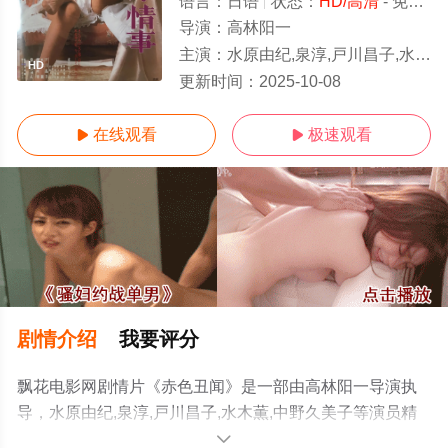
语言：
日语
状态：
HD/高清
- 免费在线观看
导演：
高林阳一
主演：
水原由纪,泉淳,戸川昌子,水木薫,中野久美子
HD
更新时间：
2025-10-08
在线观看
极速观看


剧情介绍
我要评分
飘花电影网剧情片《赤色丑闻》是一部由高林阳一导演执
导，水原由纪,泉淳,戸川昌子,水木薫,中野久美子等演员精
彩演绎的日本电影，手机免费观看高清未删减完整版电影
