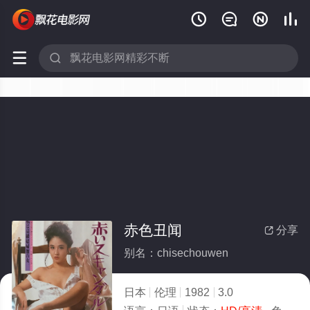






赤色丑闻
分享

别名：chisechouwen
日本
伦理
1982
3.0