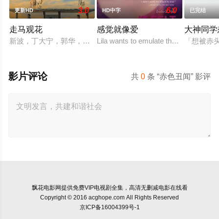
3.0
6.0
更新HD
HD中字
已完结
走马观花
感觉就像爱
大神同学
新波，丁大宁，郭华，程一木他们毕业于同一所大学。他们和很
Lila wants to emulate the sexual explo
「想被赤
影片评论
共
0
条 “赤色丑闻” 影评
飘花电影网
提供免费VIP电视剧全集，高清无删减电影在线看
Copyright © 2016 acghope.com All Rights Reserved
京ICP备16004399号-1