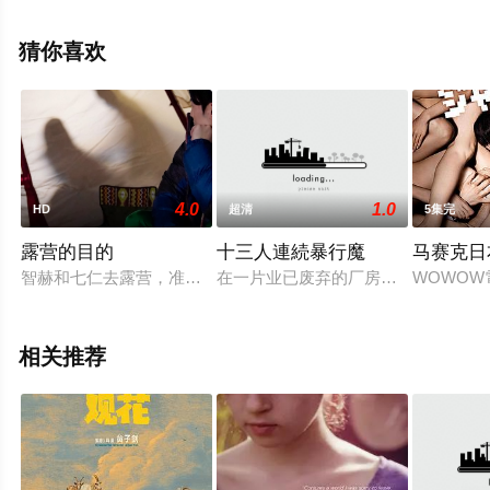
大全就上飘花影院，更多相关信息可移步至豆瓣电影、电
视猫或剧情网等平台了解。
猜你喜欢
4.0
1.0
HD
超清
5集完
露营的目的
十三人連続暴行魔
马赛克日
智赫和七仁去露营，准备晚上出去玩。隔壁帐篷里来了两个刚开
在一片业已废弃的厂房内，居住着一
WOWOW
相关推荐