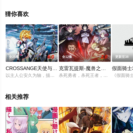
市真琴,杉田智和,千叶翔也,三宅麻理惠等演员精彩演绎的日
本动漫，手机免费观看高清未删减完整版动漫全集就上飘
猜你喜欢
花影院，更多相关信息可移步至豆瓣动漫、电视猫或剧情
网等平台了解。
6.0
2.0
全25集
全12集
更新至38
CROSSANGE天使与龙的轮舞
克雷瓦提斯-魔兽之王与婴儿与尸
假面骑士
以主人公安久为轴，描写战斗少女们的群像剧。故事讲述了掌握了
杀死勇者，杀死王者，魔兽得到了“命
《假面骑
相关推荐