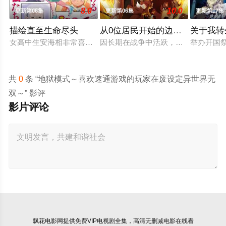
8.0
10.0
更新第06集
更新第06集
更新第17集
描绘直至生命尽头
从0位居民开始的边境领主大人
关于我转
女高中生安海相非常喜欢看漫画，尤其是 ☆野0 的《机器太与
因长期在战争中活跃，而被称为〝救
举办开国
共
0
条 “地狱模式～喜欢速通游戏的玩家在废设定异世界无
双～” 影评
影片评论
飘花电影网
提供免费VIP电视剧全集，高清无删减电影在线看