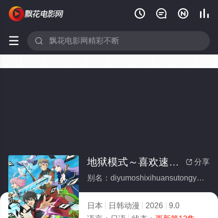






地狱模式～喜欢速通游戏的玩家在废设定异世界无双～
分享

别名：diyumoshixihuansutongyouxidewanjiazaifeishedingyishijiewushuang
日本
日韩动漫
2026
9.0