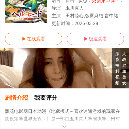
语言：
日语
状态：
更新第12集
- 免费在线观看
导演：
玉川真人
主演：
田村睦心,饭冢麻结,畠中祐,千本木彩花,石川英郎,大原沙耶香,小市真琴,杉田智和,千叶翔也,三宅麻理惠
更新第12集
更新时间：
2026-03-29
在线观看
极速观看


剧情介绍
我要评分
飘花电影网日本动漫《地狱模式～喜欢速通游戏的玩家在
废设定异世界无双～》是一部由玉川真人导演执导，田村
睦心,饭冢麻结,畠中祐,千本木彩花,石川英郎,大原沙耶香,小
