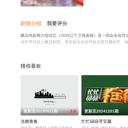
HD国语
剧情介绍
我要评分
飘花电影网大陆综艺《2026辽宁卫视春晚》是一部由未知
综艺节目就上飘花影院，更多相关信息可移步至豆瓣综艺、
猜你喜欢
更新至20230622期
2.0
更新至20241201期
当燃青春
忙忙碌碌寻宝藏