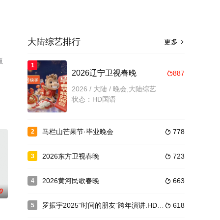
大陆综艺排行
更多

版
1
2026辽宁卫视春晚
887

2026 / 大陆 / 晚会,大陆综艺
状态：HD国语
马栏山芒果节·毕业晚会
778
2

2026东方卫视春晚
723
3

2026黄河民歌春晚
663
4

0
罗振宇2025“时间的朋友”跨年演讲.HD国语
618
5
