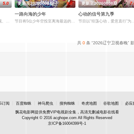
5.0
更新至20260808期
9.0
更新至20260808期
7.
一路向海的少年
心动的信号第九季
有法律效力的排解矛盾、化解纠纷的电视节目。节目将司法局的人民调解室，公
视、芒果TV、小芒联合出品的青春合伙人开店创业真人秀。此次，合伙人们将
节目将5位少年空投至离海最远的大陆腹地，他们只有一辆车和一车
节目以“坦荡心动，爱意直行”
共
0
条 “2026辽宁卫视春晚” 
S订阅
百度蜘蛛
神马爬虫
搜狗蜘蛛
奇虎地图
谷歌地图
必应
飘花电影网
提供免费VIP电视剧全集，高清无删减电影在线看
Copyright © 2016 acghope.com All Rights Reserved
京ICP备16004399号-1