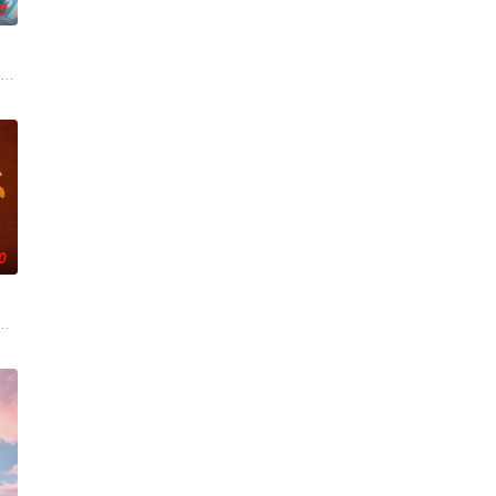
0
”打造北京风格，“坚守稳固”第
意呈现、最具热点的社会性话题输出等方面进行设计。何炅、冯禧担任主持人，
”IP屡屡出圈后， 联合中国移动咪咕音乐和上海音享家科技有限公司着力打造
0
目。以
的舞台+最真的故事，让每个be
道（CCTV-10）2001年7月9日开播的讲座式栏目，栏目宗旨为建构时代常