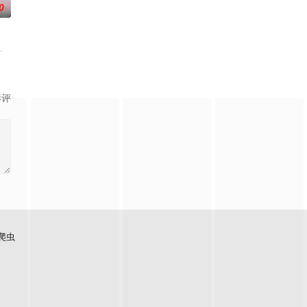
0
安局的
进一步深入更全面真实的经营生态，全力助
椰子们，通过在途径补给站完成挑战任务，获取里程盲盒，一路向海，最终解锁
为核心主题，聚焦真诚直白的新式恋爱，告别无效拉扯，走进心动小屋，见证单
影评
爬虫