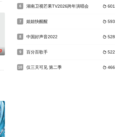
探访短
聚焦一类居住群体，引入创艺装饰「全屋定制+管家模式」的双引擎设计服务理
杨迪,蒲熠星,沈月,易梦玲,张柏芝,于志凌
湖南卫视芒果TV2026跨年演唱会
601
6

姐姐快醒醒
593
7

中国好声音2022
528
8

0
百分百歌手
522
9

仅三天可见 第二季
466
10

水
》于成都、北京、上海三大地面初赛区开启
节目邀请28位嘉宾，共7支队伍，决出荣耀战队，诞生披荆斩棘滚烫家族最
由张国立、华少、李云霄、郭孟旭组成“非遗研学团”，前往嵊州、嘉兴、临安、