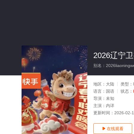
2026辽宁
别名：2026liaoningwe
地区：
大陆
类型：
语言：
国语
状态：
导演：
未知
主演：
内详
更新时间：
2026-02-
在线观看
