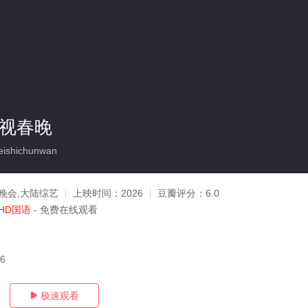
卫视春晚
ishichunwan
晚会,大陆综艺
上映时间：
2026
豆瓣评分：
6.0
HD国语
- 免费在线观看
16
极速观看
