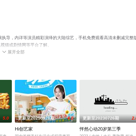
导演执导，内详等演员精彩演绎的大陆综艺，手机免费观看高清未删减完整
电视猫或剧情网等平台了解。
展开全部

5.0
更新至20250928期
4.0
更新至20230726期
2.
Hi创艺家
怦然心动20岁第三季