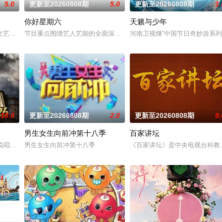
5.0
更新至20260808期
5.0
更新至20260808期
1.
你好星期六
天籁与少年
艺节目，主打好友围坐、松弛开唱的氛围，旨在通过轻松自然的形式解锁全新曲风
艺节目中心唯一一档日播的“语言类”栏目。“强力推出”第一时段，独创“幽默评书
节目重点围绕艺人艺能的全面深度挖掘、流光溢彩的精品表演秀的创
河南卫视继“中国节日奇妙游系列
10.0
更新至20260808期
2.0
更新至20260808期
9.
男生女生向前冲第十八季
百家讲坛
宁卫视唯一一档以报道娱乐动态、解读文化现象、重温经典作品为内容的专题栏
# #说唱十周年巅峰对决#全新升级归来，这次不止比技术，更要玩灵魂共振！最顶
男生女生向前冲第十八季
《百家讲坛》是中央电视台科教频