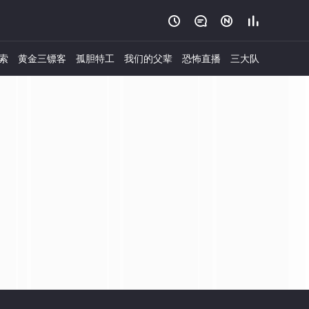




索
黄金三镖客
孤胆特工
我们的父辈
恐怖直播
三大队