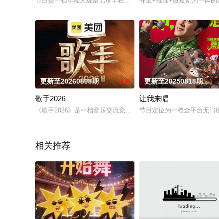
节目是一档年轻人观察记录年轻人的励志故事探寻综艺，每个故
寻宝+推理+微短剧为一体的
更新至20260808期
2.0
更新至20250818期
歌手2026
让我来唱
《歌手2026》是一档音乐交流竞技节目。节目集结全球实力唱
节目定位为一档全平台无门
相关推荐