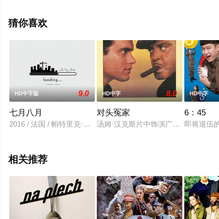
电影大全就上飘花影院，更多相关信息可移步至豆瓣电
影、电视猫或剧情网等平台了解。
猜你喜欢
9.0
8.0
HD中字版
HD中字
HD中字
七月八月
对头冤家
6：45
2016 / 法国 / 帕特里克·薛内斯,帕斯卡·艾比约,Thierry,Godard,阿尔
汤姆·汉克斯片中饰演广告界红人大卫
即将退伍
相关推荐