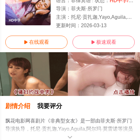
语言：
菲律宾语
状态：
HD中字/高清
导演：
菲夫斯·所罗门
主演：
托尼·贡扎迦,Yayo,Aguila,阿尔玛·莫雷诺
HD中字
更新时间：
2026-03-13
在线观看
极速观看


剧情介绍
我要评分
飘花电影网喜剧片《非典型女友》是一部由菲夫斯·所罗门
导演执导，托尼·贡扎迦,Yayo,Aguila,阿尔玛·莫雷诺等演员
精彩演绎的菲律宾电影，手机免费观看高清未删减完整版
