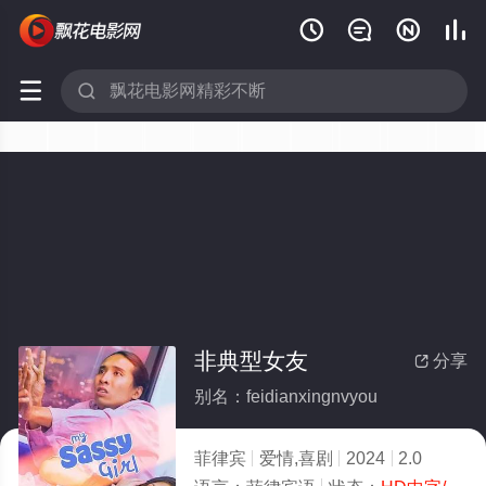






非典型女友
分享

别名：feidianxingnvyou
菲律宾
爱情,喜剧
2024
2.0