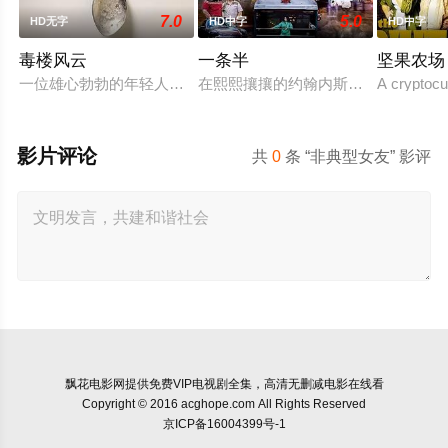
7.0
5.0
HD无字
HD中字
HD中字
毒楼风云
一条半
坚果农场
一位雄心勃勃的年轻人正在申请马纳吉斯公司的工作。这家古怪
在熙熙攘攘的约翰内斯堡市中心，一
A cryptocu
影片评论
共
0
条 “非典型女友” 影评
飘花电影网
提供免费VIP电视剧全集，高清无删减电影在线看
Copyright © 2016 acghope.com All Rights Reserved
京ICP备16004399号-1