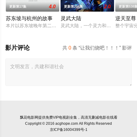
4.0
2.0
更新第17集
更新第204集
更新第538
苏东坡与杭州的故事
灵武大陆
逆天至尊
本片以苏东坡晚年第二次赴任杭州，与老友佛印（一心想将苏东
灵武大陆，一个灵力和武魂并存的世
整个宇宙
影片评论
共
0
条 “让我们烧吧！！！” 影评
飘花电影网
提供免费VIP电视剧全集，高清无删减电影在线看
Copyright © 2016 acghope.com All Rights Reserved
京ICP备16004399号-1