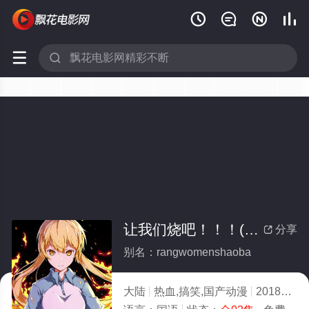






让我们烧吧！！！(全集)
分享

别名：rangwomenshaoba
大陆
热血,搞笑,国产动漫
2018
5.0