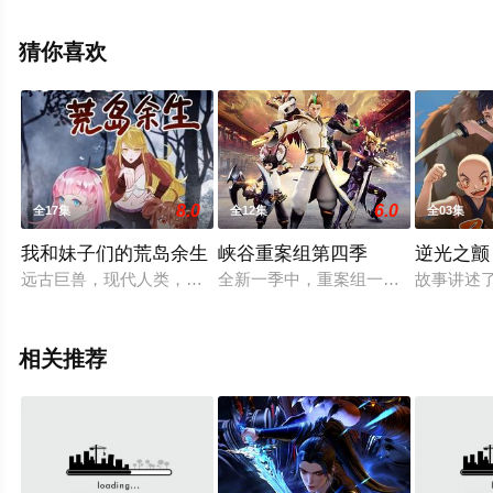
集就上飘花影院，更多相关信息可移步至豆瓣动漫、电视
猫或剧情网等平台了解。
猜你喜欢
8.0
6.0
全17集
全12集
全03集
我和妹子们的荒岛余生
峡谷重案组第四季
逆光之颤
远古巨兽，现代人类，未来科技，时空混乱的荒岛；石器时代，
全新一季中，重案组一行人为追求真
故事讲述
相关推荐