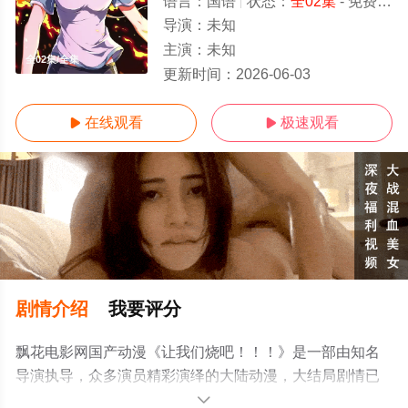
语言：
国语
状态：
全02集
- 免费在线观看
导演：
未知
主演：
未知
全02集/全集
更新时间：
2026-06-03
在线观看
极速观看


剧情介绍
我要评分
飘花电影网国产动漫《让我们烧吧！！！》是一部由知名
导演执导，众多演员精彩演绎的大陆动漫，大结局剧情已
揭晓（全02集），手机免费观看高清未删减完整版动漫全
