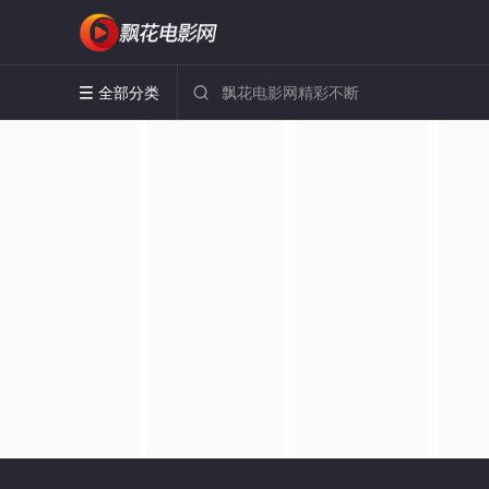
全部分类

