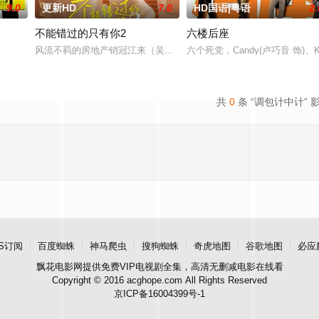
9.0
更新HD
7.0
HD国语|粤语
2.
不能错过的只有你2
六楼后座
风流不羁的房地产销冠江来（吴翊歌 饰），为利益化身“深情画家”，
六个死党，Candy(卢巧音 饰)、Ka
共
0
条 “调包计中计” 
S订阅
百度蜘蛛
神马爬虫
搜狗蜘蛛
奇虎地图
谷歌地图
必应
飘花电影网
提供免费VIP电视剧全集，高清无删减电影在线看
Copyright © 2016 acghope.com All Rights Reserved
京ICP备16004399号-1