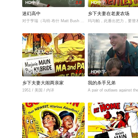
HD中字
3.0
HD中字
迷幻高中
乡下夫妻在老麦农场
对于亨瑞（马特·布什 Matt Bush 饰）来说，生活可谓一帆
玛与帕，此番出把力，要替
HD中字
2.0
HD中字
乡下夫妻大闹两亲家
我的杀手兄弟
1951 / 美国 / 内详
A pair of outlaws against th