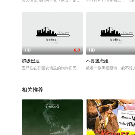
吳天瑜饰演的余平安（余安）是一位影视明星，因男友逃亡而担
平静祥和的闯堂镇里，一场
HD
6.0
HD
超级巴迪
不要迷恋姐
五只住在芬园农场里的狗狗们无意中发现了五枚看似普通的脖圈
戴着一副黑框眼镜、貌不惊
相关推荐