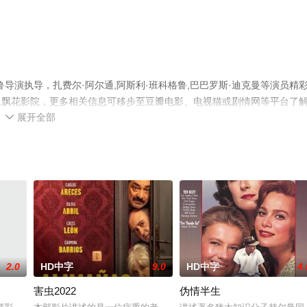
导演执导，扎费尔·阿尔通,阿斯利·班科格鲁,巴巴罗斯·迪克曼等演员精
上飘花影院，更多相关信息可移步至豆瓣电影、电视猫或剧情网等平台了
展开全部

2.0
HD中字
9.0
HD中字
4.
害虫2022
伪情半生