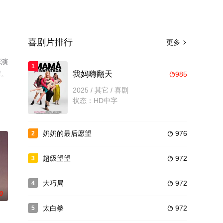
喜剧片排行
更多

彩演
1
解。
我妈嗨翻天
985

2025 / 其它 / 喜剧
状态：HD中字
奶奶的最后愿望
976
2

超级望望
972
3

大巧局
972
4

0
太白拳
972
5
