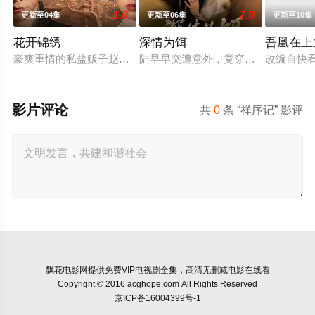
1.0
7.0
更新至04集
更新至06集
更新至10集
花开锦绣
深情为饵
吾凰在上
豪爽重情的私盐贩子赵凌虽出身草莽，却心怀壮志，他结识了遭
陆早早突遭意外，竟穿越成民国少夫人
改编自快
影片评论
共
0
条 “祥序记” 影评
飘花电影网
提供免费VIP电视剧全集，高清无删减电影在线看
Copyright © 2016 acghope.com All Rights Reserved
京ICP备16004399号-1