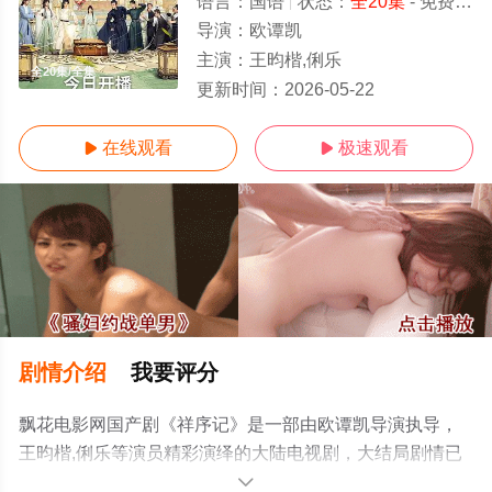
语言：
国语
状态：
全20集
- 免费在线观看
导演：
欧谭凯
主演：
王昀楷,俐乐
全20集/全集
更新时间：
2026-05-22
在线观看
极速观看


剧情介绍
我要评分
飘花电影网国产剧《祥序记》是一部由欧谭凯导演执导，
王昀楷,俐乐等演员精彩演绎的大陆电视剧，大结局剧情已
揭晓（全20集），手机免费观看高清未删减完整版电视剧
