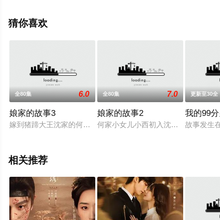
全集就上飘花影院，更多相关信息可移步至豆瓣电视剧、
电视猫或剧情网等平台了解。
猜你喜欢
6.0
7.0
全80集
全80集
更新至30全
娘家的故事3
娘家的故事2
我的99
嫁到猪蹄大王沈家的何家二女儿小西，因为丈夫建弘公司债务问
何家小女儿小西初入沈家，烦事就接
故事发生
相关推荐