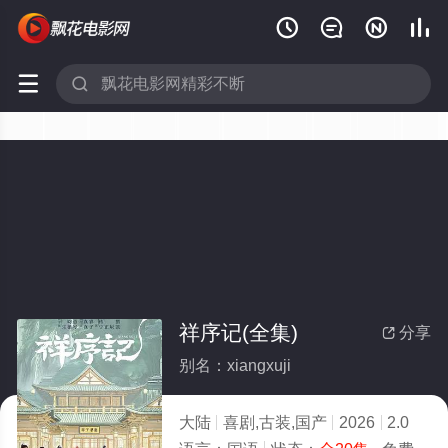






祥序记(全集)
分享

别名：xiangxuji
大陆
喜剧,古装,国产
2026
2.0