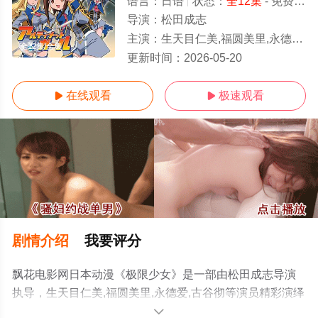
语言：
日语
状态：
全12集
- 免费在线观看
导演：
松田成志
主演：
生天目仁美,福圆美里,永德爱,古谷彻
全12集/全集
更新时间：
2026-05-20
在线观看
极速观看


剧情介绍
我要评分
飘花电影网日本动漫《极限少女》是一部由松田成志导演
执导，生天目仁美,福圆美里,永德爱,古谷彻等演员精彩演绎
的日本动漫，大结局剧情已揭晓（全12集），手机免费观
