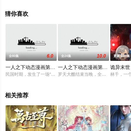
未删减完整版动漫全集就上飘花影院，更多相关信息可移
步至豆瓣动漫、电视猫或剧情网等平台了解。
猜你喜欢
6.0
10.0
全80集
全24集
更新至60集
一人之下动态漫画第一季
一人之下动态漫画第二季
诡异末世
民国时期，发生了一场“异人世界”的重大骚乱，对后世影响深远，
罗天大醮结束当晚，全性组织众人大
林千，一
相关推荐