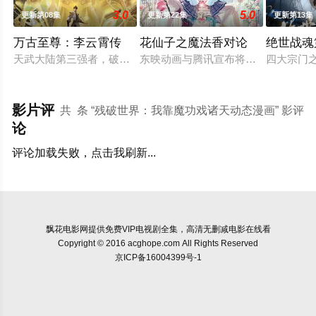
3.0
5.0
更新第08集
更新第22集
更新第13集
万古至尊：李云霄传
花仙子之魔法香对论
绝世战魂
天武大陆第三强者，破军武帝古飞扬被世界规则所限，修为困在
东映动画与腾讯宣布将联手打造『花
四大宗门
影片评
共
条 “残破世界：我靠魔功戏诸天动态漫画” 影评
论
评论加载失败，点击我刷新...
飘花电影网
提供免费VIP电视剧全集，高清无删减电影在线看
Copyright © 2016 acghope.com All Rights Reserved
京ICP备16004399号-1