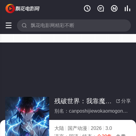






残破世界：我靠魔功戏诸天动态漫画(全集)
分享

别名：canposhijiewokaomogongxizhutiandongtaimanhua
大陆
国产动漫
2026
3.0