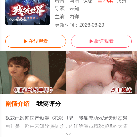
语言：
国语
状态：
全29集
- 免费在线观看
导演：
未知
主演：
内详
全29集/全集
更新时间：
2026-06-29
在线观看
极速观看


剧情介绍
我要评分
飘花电影网国产动漫《残破世界：我靠魔功戏诸天动态漫
画》是一部由未知导演执导，内详等演员精彩演绎的大陆
动漫，大结局剧情已揭晓（全29集），手机免费观看高清
