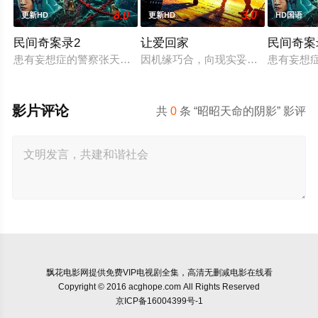
8.0
3.0
更新HD
更新HD
HD国语
民间奇案录2
让爱回家
民间奇案
患有妄想症的警察张天盛遇上一起离奇的神像杀人事件，勘案过程
因机缘巧合，向现实妥协的导演朱达
患有妄想
影片评论
共
0
条 “昭昭天命的阴影” 影评
飘花电影网
提供免费VIP电视剧全集，高清无删减电影在线看
Copyright © 2016 acghope.com All Rights Reserved
京ICP备16004399号-1