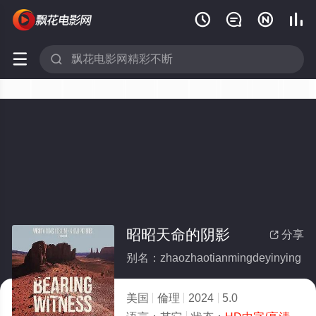






昭昭天命的阴影
分享

别名：zhaozhaotianmingdeyinying
美国
倫理
2024
5.0