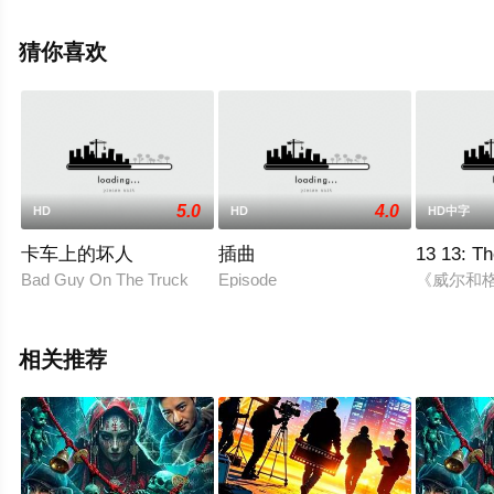
全就上飘花影院，更多相关信息可移步至豆瓣电影、电视
猫或剧情网等平台了解。
猜你喜欢
5.0
4.0
HD
HD
HD中字
卡车上的坏人
插曲
13 13: T
Bad Guy On The Truck
Episode
《威尔和格
相关推荐