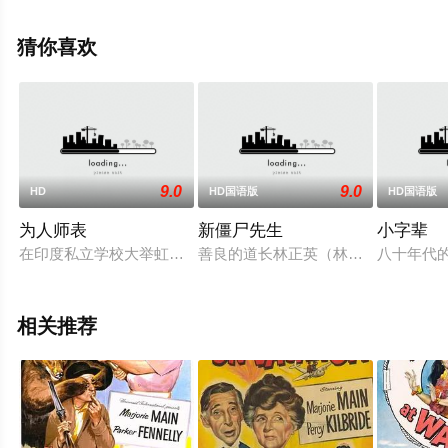
尔,纳贾·布雷德利,汉娜·艾琳,凯瑞斯·多西,瑞切尔·沃尔特斯,
安吉丽娜·大等演员精彩演绎的美国电影，手机免费观看高
猜你喜欢
清未删减完整版电影大全就上飘花影院，更多相关信息可
移步至豆瓣电影、电视猫或剧情网等平台了解。
9.0
9.0
HD
HD国语版
HD国语版
为人师表
新僵尸先生
小字辈
在印度私立学校大举虹吸优秀教师资源导致穷人没有机会接受教
善良的道长林正英（林正英 饰）开
八十年代
相关推荐