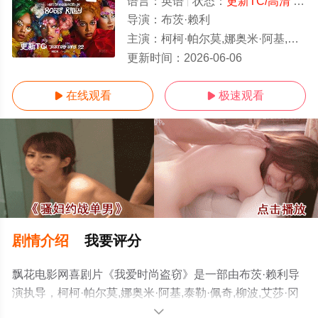
语言：
英语
状态：
更新TC/高清
- 免费在线观看
导演：
布茨·赖利
主演：
柯柯·帕尔莫,娜奥米·阿基,泰勒·佩奇,柳波,艾莎·冈萨雷斯,勒凯斯·斯坦菲尔德,威尔·保尔特,唐·钱德尔,黛米·摩
更新TC
更新时间：
2026-06-06
在线观看
极速观看


剧情介绍
我要评分
飘花电影网喜剧片《我爱时尚盗窃》是一部由布茨·赖利导
演执导，柯柯·帕尔莫,娜奥米·阿基,泰勒·佩奇,柳波,艾莎·冈
萨雷斯,勒凯斯·斯坦菲尔德,威尔·保尔特,唐·钱德尔,黛米·摩
