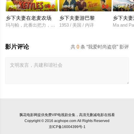
9.0
9.0
HD中字
HD中字
HD中字
乡下夫妻在老麦农场
乡下夫妻游巴黎
乡下夫妻
玛与帕，此番出把力，要替木材商布拉德·约翰逊和那位娇惯任性
1953 / 美国 / 内详
Ma and Pa,
影片评论
共
0
条 “我爱时尚盗窃” 影评
飘花电影网
提供免费VIP电视剧全集，高清无删减电影在线看
Copyright © 2016 acghope.com All Rights Reserved
京ICP备16004399号-1