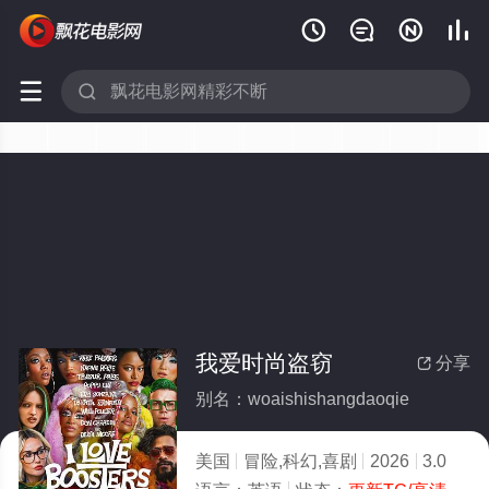






我爱时尚盗窃
分享

别名：woaishishangdaoqie
美国
冒险,科幻,喜剧
2026
3.0