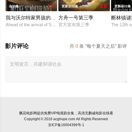
6.0
8.0
全10集
更新至02集
更新至02集
我与沃尔特家男孩的生活第三季
方舟一号第三季
断林镇谜
Ahead of the arrival of Season 2, Netflix has renewed My Life with
官方宣布第三季
The 12th 
影片评论
共
0
条 “每个夏天之后” 影评
飘花电影网
提供免费VIP电视剧全集，高清无删减电影在线看
Copyright © 2016 acghope.com All Rights Reserved
京ICP备16004399号-1