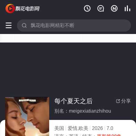






每个夏天之后
分享

别名：meigexiatianzhihou
美国
爱情,欧美
2026
7.0