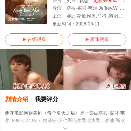
语言：
英语
状态：
更新第08集
- 免费在线观看
导演：
塔拉·妮可·韦尔,Jeffrey,W.,Byrd,吉莉安·罗伯斯比尔
主演：
赛迪·斯欧维奥,马特·,科耐特,奥罗拉·佩里诺,阿比盖尔·F·考恩,迈克尔·布拉德韦,Joseph,Chiu,伊丽莎
更新第08集
更新时间：
2026-06-11
在线观看
极速观看


剧情介绍
我要评分
飘花电影网欧美剧《每个夏天之后》是一部由塔拉·妮可·韦
尔,Jeffrey,W.,Byrd,吉莉安·罗伯斯比尔导演执导，赛迪·斯欧
维奥,马特·,科耐特,奥罗拉·佩里诺,阿比盖尔·F·考恩,迈克尔·
