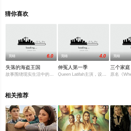
布拉德韦,Joseph,Chiu,伊丽莎·库斯伯特,罗宾·罗斯,威廉·威
尔德,Zoe,Pattenden等演员精彩演绎的美国电视剧，手机免
猜你喜欢
费观看高清未删减完整版电视剧全集就上飘花影院，更多
相关信息可移步至豆瓣电视剧、电视猫或剧情网等平台了
解。
6.0
4.0
完结
完结
完结
失落的海盗王国
伸冤人第一季
三个家庭
故事围绕现实生活中的加勒比海盗的历史展开，讲述他们在掠夺
Queen Latifah主演，设定
原名《When
相关推荐