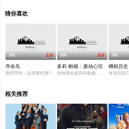
冈,Hugo,Palomba,拉德万·勒弗拉西等演员精彩演绎的法国
电视剧，大结局剧情已揭晓（全6集），手机免费观看高清
猜你喜欢
未删减完整版电视剧全集就上飘花影院，更多相关信息可
移步至豆瓣电视剧、电视猫或剧情网等平台了解。
2.0
8.0
完结
完结
完结
夺命岛
多莉·帕顿：拨动心弦
糟糕历史
新郎亨利（克里斯托弗?高哈姆 Christopher Gorham 饰）和新娘翠
你钟爱的多莉的歌曲，你期待已久的故
本系列是CB
相关推荐