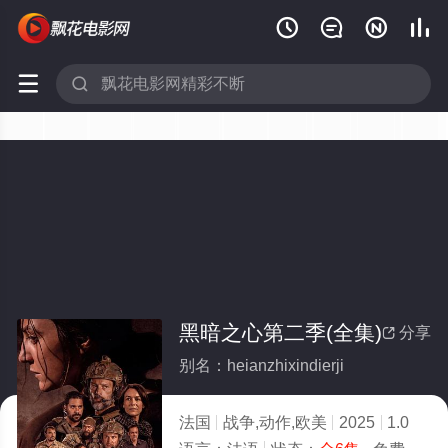






黑暗之心第二季(全集)
分享

别名：heianzhixindierji
法国
战争,动作,欧美
2025
1.0