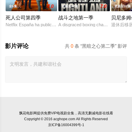
7.0
7.0
全6集
更新至02集
更新至02集
死人公司第四季
战斗之地第一季
贝尼多姆
Netflix España ha publicado en redes sociales una foto en el set d
A disgraced boxing champion is releas
退休后移
影片评论
共
0
条 “黑暗之心第二季” 影评
飘花电影网
提供免费VIP电视剧全集，高清无删减电影在线看
Copyright © 2016 acghope.com All Rights Reserved
京ICP备16004399号-1