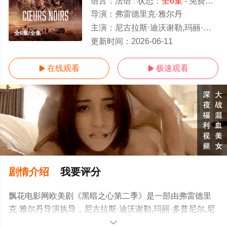
语言：
法语
状态：
全6集
- 免费在线观看
导演：
弗雷德里克·雅尔丹
主演：
尼古拉斯·迪沃谢勒,玛丽·多普尼尔,尼娜·梅尔瑞斯,蒂埃里·戈达尔,帕特里克·米勒,路易斯·塞冈,Hugo,Palo
全6集/全集
更新时间：
2026-06-11
在线观看
极速观看


剧情介绍
我要评分
飘花电影网欧美剧《黑暗之心第二季》是一部由弗雷德里
克·雅尔丹导演执导，尼古拉斯·迪沃谢勒,玛丽·多普尼尔,尼
娜·梅尔瑞斯,蒂埃里·戈达尔,帕特里克·米勒,路易斯·塞
