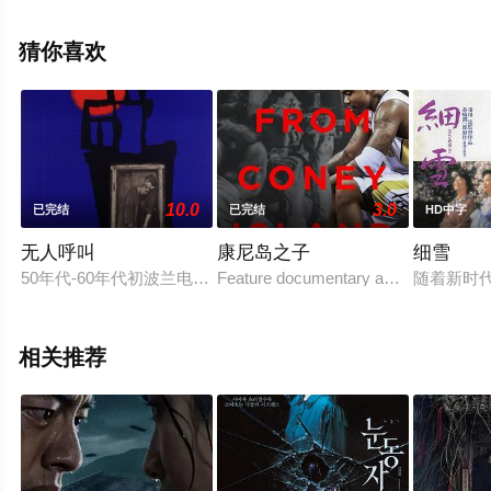
飘花影院，更多相关信息可移步至豆瓣电影、电视猫或剧
情网等平台了解。
猜你喜欢
10.0
3.0
已完结
已完结
HD中字
无人呼叫
康尼岛之子
细雪
50年代-60年代初波兰电影学院派的经典作品之一，堪称与同时代意
Feature documentary about the rise and
随着新时
相关推荐