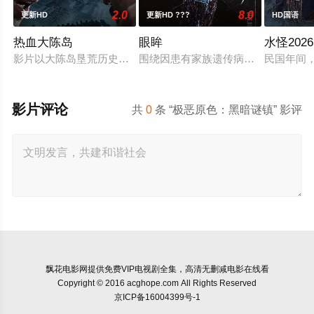
2.0
8.0
更新HD
更新HD ???
HD国语
热血大陈岛
眼眸
水怪2026
影片以大陈岛垦荒历史为创作底色，在尊重历史真实性的前提下
围绕因患有家族遗传病而导致视力逐
民国年间
影片评论
共
0
条 “极恶原色：黑暗谜镇” 影评
飘花电影网
提供免费VIP电视剧全集，高清无删减电影在线看
Copyright © 2016 acghope.com All Rights Reserved
京ICP备16004399号-1