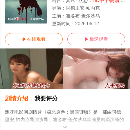
语言：
其它
状态：
HD中字/高清
- 免费在线观看
导演：
阿德里安·帕内克
主演：
雅各布·盖尔沙乌
HD中字
更新时间：
2026-06-12
在线观看
极速观看


剧情介绍
我要评分
飘花电影网剧情片《极恶原色：黑暗谜镇》是一部由阿德
里安·帕内克导演执导，雅各布·盖尔沙乌等演员精彩演绎的
其它电影，手机免费观看高清未删减完整版电影大全就上
