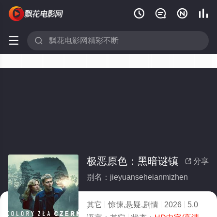






极恶原色：黑暗谜镇
分享

别名：jieyuanseheianmizhen
其它
惊悚,悬疑,剧情
2026
5.0