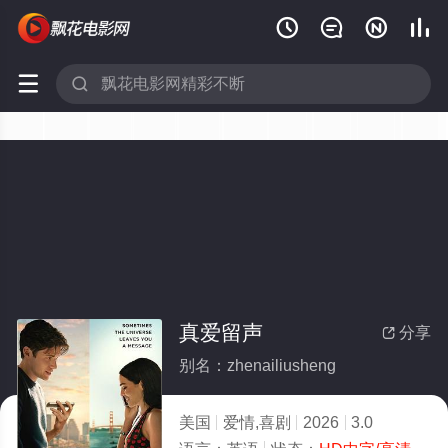






真爱留声
分享

别名：zhenailiusheng
美国
爱情,喜剧
2026
3.0