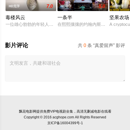
7.0
5.0
HD无字
HD中字
HD中字
毒楼风云
一条半
坚果农场
一位雄心勃勃的年轻人正在申请马纳吉斯公司的工作。这家古怪
在熙熙攘攘的约翰内斯堡市中心，一
A cryptocu
影片评论
共
0
条 “真爱留声” 影评
飘花电影网
提供免费VIP电视剧全集，高清无删减电影在线看
Copyright © 2016 acghope.com All Rights Reserved
京ICP备16004399号-1