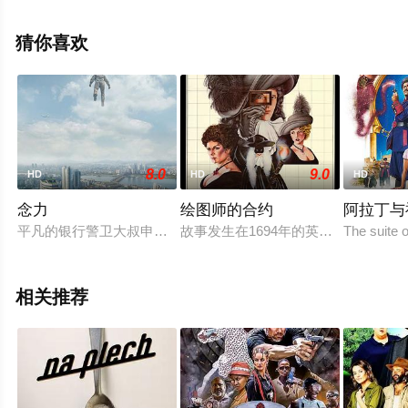
洛德,莉亚·麦肯德里克,威廉·C·沃恩,卡利克斯·弗雷泽,梅甘
旦娑,吉尔·莫里等演员精彩演绎的美国电影，手机免费观看
猜你喜欢
高清未删减完整版电影大全就上飘花影院，更多相关信息
可移步至豆瓣电影、电视猫或剧情网等平台了解。
8.0
9.0
HD
HD
HD
念力
绘图师的合约
阿拉丁与
平凡的银行警卫大叔申硕宪（柳承龙 饰），偶然间发现自己拥有
故事发生在1694年的英国，家财万贯的
The suite 
相关推荐