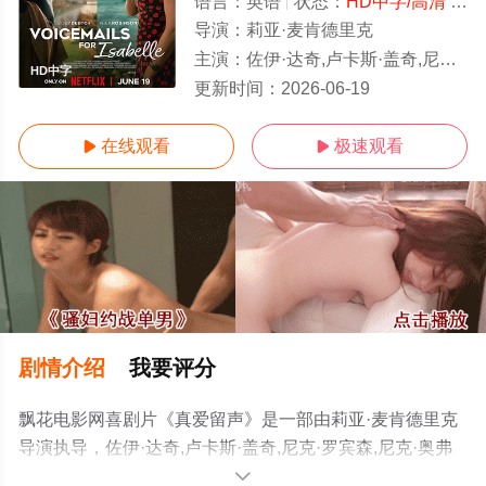
语言：
英语
状态：
HD中字/高清
- 免费在线观看
导演：
莉亚·麦肯德里克
主演：
佐伊·达奇,卢卡斯·盖奇,尼克·罗宾森,尼克·奥弗曼,托比·桑德曼,岑勇康,吉尔·贝罗斯,席亚拉·博拉沃,斯宾塞·洛
HD中字
更新时间：
2026-06-19
在线观看
极速观看


剧情介绍
我要评分
飘花电影网喜剧片《真爱留声》是一部由莉亚·麦肯德里克
导演执导，佐伊·达奇,卢卡斯·盖奇,尼克·罗宾森,尼克·奥弗
曼,托比·桑德曼,岑勇康,吉尔·贝罗斯,席亚拉·博拉沃,斯宾塞·
