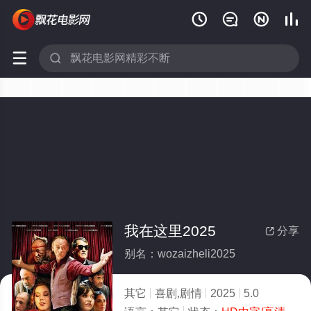






我在这里2025
分享

别名：wozaizheli2025
其它
喜剧,剧情
2025
5.0