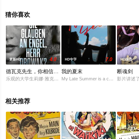
未删减完整版电影大全就上飘花影院，更多相关信息可移
步至豆瓣电影、电视猫或剧情网等平台了解。
猜你喜欢
4.0
7.0
更新HD
HD中字
HD国语
德瓦克先生，你相信天使吗？
我的夏末
断魂剑
乐观的大学生莉娜·雅克比申请加入一项帮助边缘人群的社工项目
My Late Summer is a comedy-drama
影片讲述
相关推荐