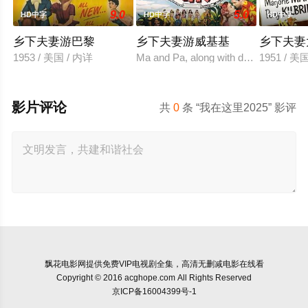
9.0
5.0
HD中字
HD中字
HD中字
乡下夫妻游巴黎
乡下夫妻游威基基
乡下夫妻
1953 / 美国 / 内详
Ma and Pa, along with daughter Rosie, 
1951 / 美
影片评论
共
0
条 “我在这里2025” 影评
飘花电影网
提供免费VIP电视剧全集，高清无删减电影在线看
Copyright © 2016 acghope.com All Rights Reserved
京ICP备16004399号-1