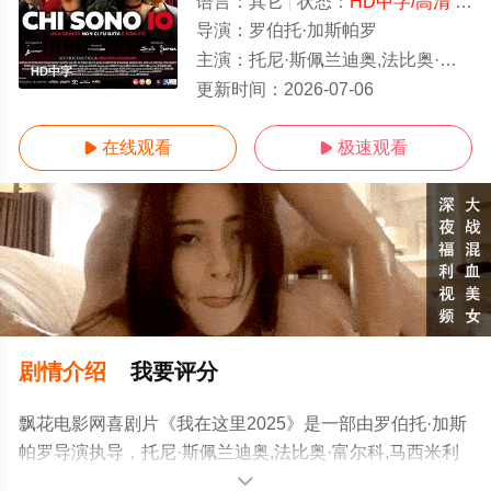
语言：
其它
状态：
HD中字/高清
- 免费在线观看
导演：
罗伯托·加斯帕罗
主演：
托尼·斯佩兰迪奥,法比奥·富尔科,马西米利亚诺·罗西
HD中字
更新时间：
2026-07-06
在线观看
极速观看


剧情介绍
我要评分
飘花电影网喜剧片《我在这里2025》是一部由罗伯托·加斯
帕罗导演执导，托尼·斯佩兰迪奥,法比奥·富尔科,马西米利
亚诺·罗西等演员精彩演绎的其它电影，手机免费观看高清
