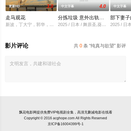
3.0
4.0
更新HD
中文字幕
中文字幕
走马观花
分拣垃圾 意外出轨性爱
部下妻子
新波，丁大宁，郭华，程一木他们毕业于同一所大学。他们和很
2025 / 日本 / 舞原圣,葵悠太
2025 /
影片评论
共
0
条 “纯真与欲望” 影评
飘花电影网
提供免费VIP电视剧全集，高清无删减电影在线看
Copyright © 2016 acghope.com All Rights Reserved
京ICP备16004399号-1