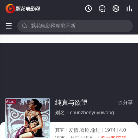






纯真与欲望
分享

别名：chunzhenyuyuwang
其它
爱情,喜剧,倫理
1974
4.0