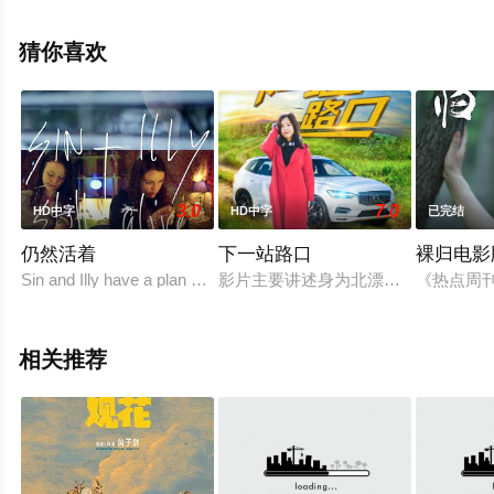
等演员精彩演绎的其它电影，手机免费观看高清未删减完
整版电影大全就上飘花影院，更多相关信息可移步至豆瓣
猜你喜欢
电影、电视猫或剧情网等平台了解。
3.0
7.0
HD中字
HD中字
已完结
仍然活着
下一站路口
裸归电影
Sin and Illy have a plan on a Greek island they want to get 'clean
影片主要讲述身为北漂一员的婷，为
《热点周
相关推荐