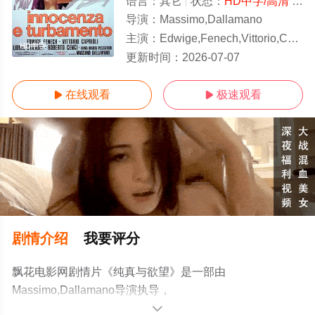
语言：
其它
状态：
HD中字/高清
- 免费在线观看
导演：
Massimo,Dallamano
主演：
Edwige,Fenech,Vittorio,Caprioli,Roberto,Cenci,Lionel,Stand
HD中字
更新时间：
2026-07-07
在线观看
极速观看


剧情介绍
我要评分
飘花电影网剧情片《纯真与欲望》是一部由
Massimo,Dallamano导演执导，
Edwige,Fenech,Vittorio,Caprioli,Roberto,Cenci,Lionel,Stan
