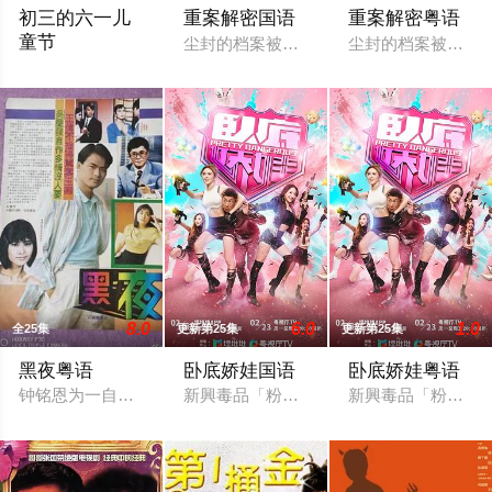
初三的六一儿
重案解密国语
重案解密粤语
童节
尘封的档案被翻开，紧张感扑面而来。当
尘封的档案被翻开
80年代的香港蛟龙城寨，黑帮横行、警界腐败。城寨里唯一的大
8.0
6.0
1.0
全25集
更新第25集
更新第25集
黑夜粤语
卧底娇娃国语
卧底娇娃粤语
钟铭恩为一自食其力的帮办，他和女友洋洋感情稳定。正当两人
新興毒品「粉精靈」流竄市面，臥底潘奕風
新興毒品「粉精靈