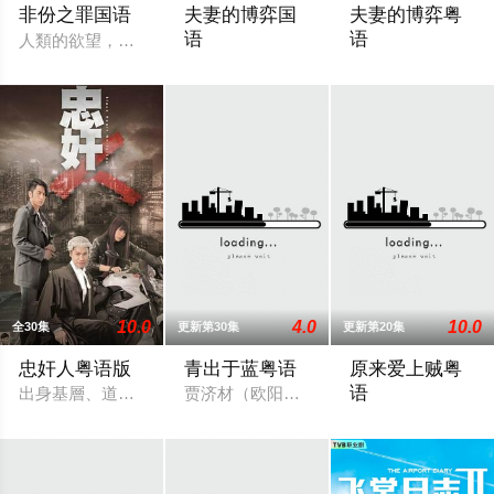
非份之罪国语
夫妻的博弈国
夫妻的博弈粤
语
语
人類的欲望，可驅使我們超越自我，然而，當欲望失控，過份貪
罹癌的女主角姜幸如親眼目睹老公和她唯
罹癌的女主角姜幸
10.0
4.0
10.0
全30集
更新第30集
更新第20集
忠奸人粤语版
青出于蓝粤语
原来爱上贼粤
语
出身基層、道德意識薄弱的譚美貞（田蕊妮飾），為了袒護犯了
贾济材（欧阳震华 饰）本是一名商界精
少年高哲（刘松仁