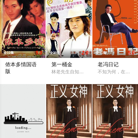
5.0
2.0
5.0
全10集
全30集
全11集
侬本多情国语
第一桶金
老冯日记
版
林老先生自知身患绝症命不久矣，于是找
不知为何，在冯德
故事发生在战火纷飞的一九四一年，莫笑侬（商天娥 饰）的双亲