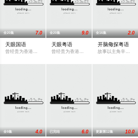
7.0
9.0
2.0
全20集
全20集
全16集
天眼国语
天眼粤语
开脑儆探粤语
曾经贵为香港重案组高级督察的司徒舜（郑嘉颖 饰）过于依赖天
曾经贵为香港重案组高级督察的司徒舜（
故事以主角辛纪元
4.0
6.0
10.0
全9集
已完结
更新第12集