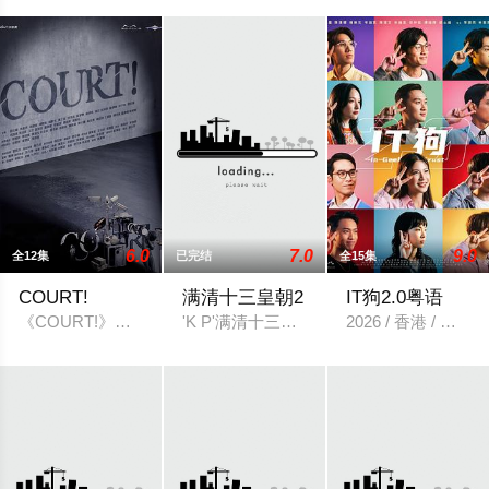
6.0
7.0
9.0
全12集
已完结
全15集
COURT!
满清十三皇朝2
IT狗2.0粤语
《COURT!》由3個不同單元故事組成，描繪基於不同觀點角
'K P'满清十三皇朝的十三个皇帝：1、
2026 / 香港 /