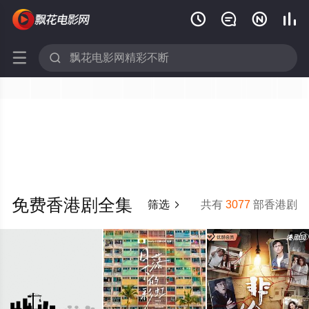






免费香港剧全集
筛选
共有
3077
部香港剧
