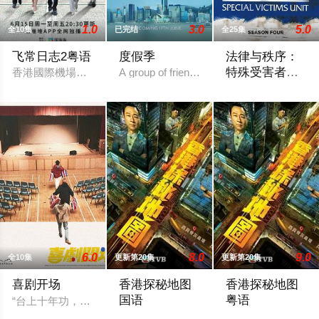
1.0
3.0
5.0
全10集
已完结
全25集
飞常日志2粤语
度假季
法律与秩序：
特殊受害者第
香港國際機場繁忙運轉，突遇全球系統故障而出現混亂，客運大
A group of friends in Hong Kong's elite boat
四季
《法律与秩序：特殊
6.0
8.0
9.0
全10集
更新第20集
更新第20集
喜剧开场
香港探秘地图
香港探秘地图
国语
粤语
“台上十年功，台下解散中。”三人搞笑戏剧组合“红白蓝”寻求
「傳說探秘，引爆恐懼。」玄學大師莊一
「傳說探秘，引爆