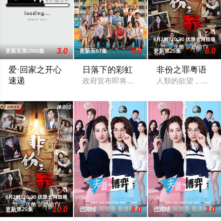
3.0
6.0
6.0
更新至第2868集
更新至07集
更新第25集
爱·回家之开心
日落下的彩虹
非份之罪粤语
速递
政府宣布即将重建彩虹邨──这条超过60
人類的欲望，可驅
處境劇的御用監製羅鎮岳已經準備開拍新一套處境劇，暫定叫《
10.0
8.0
3.0
更新第25集
已完结
已完结