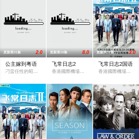
2.0
8.0
3.0
更新第31集
更新第10集
更新第10集
公主嫁到粤语
飞常日志2
飞常日志2国语
刁蛮任性的昭阳公主（佘诗曼 饰）为避嫁吐蕃急招驸马，一代金
香港國際機場繁忙運轉，突遇全球系統故
香港國際機場繁忙