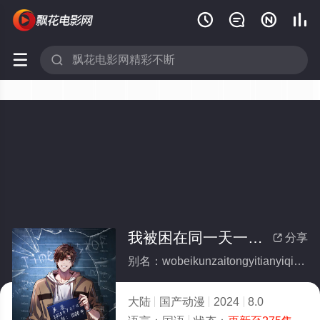






我被困在同一天一千年动态漫画
分享

别名：wobeikunzaitongyitianyiqianniandongtaimanhua
大陆
国产动漫
2024
8.0