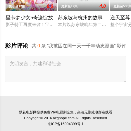
9.0
4.0
更新至12集
更新至17集
更新至538
星卡梦少女5奇迹绽放
苏东坡与杭州的故事
逆天至尊
影子特工再度来袭！宝石族精灵竟然成了关键所在！东方桃子与
本片以苏东坡晚年第二次赴任杭州，
整个宇宙
影片评论
共
0
条 “我被困在同一天一千年动态漫画” 影评
飘花电影网
提供免费VIP电视剧全集，高清无删减电影在线看
Copyright © 2016 acghope.com All Rights Reserved
京ICP备16004399号-1