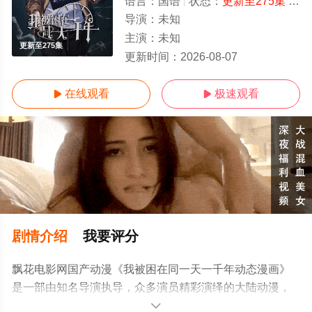
语言：
国语
状态：
更新至275集
- 免费在线观看
导演：
未知
主演：
未知
更新至275集
更新时间：
2026-08-07
在线观看
极速观看


剧情介绍
我要评分
飘花电影网国产动漫《我被困在同一天一千年动态漫画》
是一部由知名导演执导，众多演员精彩演绎的大陆动漫，
手机免费观看高清未删减完整版动漫全集就上飘花影院，
