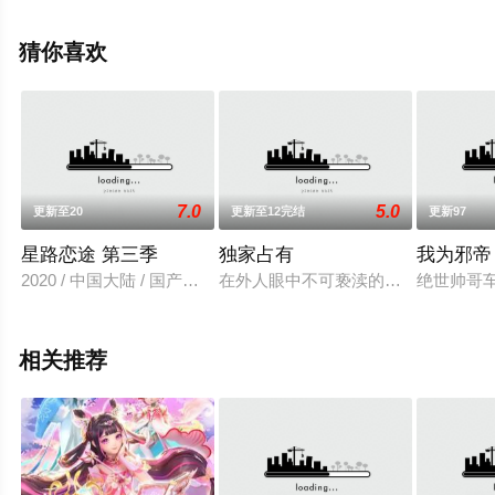
更多相关信息可移步至豆瓣动漫、电视猫或剧情网等平台
了解。
猜你喜欢
7.0
5.0
更新至20
更新至12完结
更新97
星路恋途 第三季
独家占有
我为邪帝
2020 / 中国大陆 / 国产动漫
在外人眼中不可亵渎的高贵男神，却
绝世帅哥
相关推荐