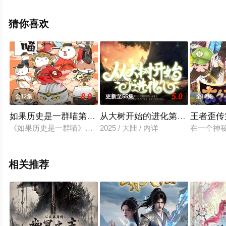
关信息可移步至豆瓣动漫、电视猫或剧情网等平台了解。
猜你喜欢
8.0
5.0
全12集
更新至55集
全12集
如果历史是一群喵第十一季
从大树开始的进化第二季
王者歪传
《如果历史是一群喵》是一部以华夏历史为主线，依据二十四史
2025 / 大陆 / 内详
在一个神
相关推荐