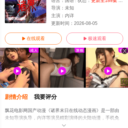
语言：
国语
状态：
更新至189集
- 免费在线观看
导演：
未知
主演：
内详
更新至189集
更新时间：
2026-08-05
在线观看
极速观看


剧情介绍
我要评分
飘花电影网国产动漫《诸界末日在线动态漫画》是一部由
未知导演执导，内详等演员精彩演绎的大陆动漫，手机免
费观看高清未删减完整版动漫全集就上飘花影院，更多相
