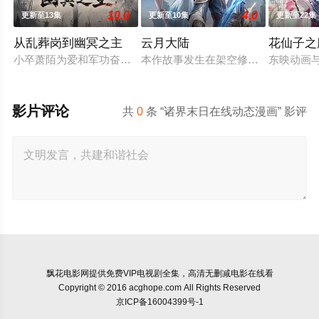
10.0
4.0
更新至13集
更新至10集
更新至22集
从乱葬岗到幽冥之主
云月大陆
花仙子之
小卒萧陌为爱和军功奋斗三年，却被恋人柳莺儿与将军之子赵昊联
本作故事发生在架空修仙世界——云
东映动画
影片评论
共
0
条 “诸界末日在线动态漫画” 影评
飘花电影网
提供免费VIP电视剧全集，高清无删减电影在线看
Copyright © 2016 acghope.com All Rights Reserved
京ICP备16004399号-1