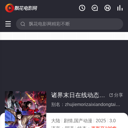






诸界末日在线动态漫画
分享

别名：zhujiemorizaixiandongtaimanhua
大陆
剧情,国产动漫
2025
3.0