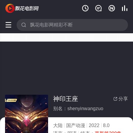






神印王座
分享

别名：shenyinwangzuo
大陆
国产动漫
2022
8.0