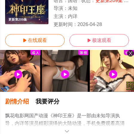
语言：
国语
状态：
更新第209集
- 免费在线观看
导演：
未知
主演：
内详
更新第209集
更新时间：
2026-04-28
在线观看
极速观看


剧情介绍
我要评分
飘花电影网国产动漫《神印王座》是一部由未知导演执
导，内详等演员精彩演绎的大陆动漫，手机免费观看高清
未删减完整版动漫全集就上飘花影院，更多相关信息可移
