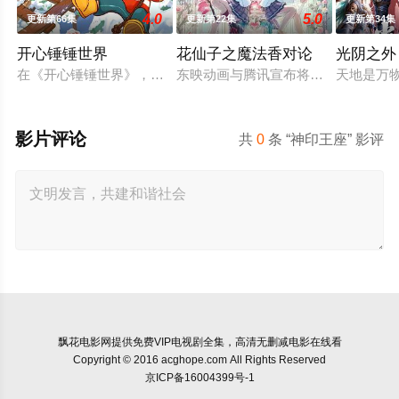
4.0
5.0
更新第66集
更新第22集
更新第34集
开心锤锤世界
花仙子之魔法香对论
光阴之外
在《开心锤锤世界》，生活着乐观善良的少年锤锤和他性格各异
东映动画与腾讯宣布将联手打造『花
天地是万
影片评论
共
0
条 “神印王座” 影评
飘花电影网
提供免费VIP电视剧全集，高清无删减电影在线看
Copyright © 2016 acghope.com All Rights Reserved
京ICP备16004399号-1