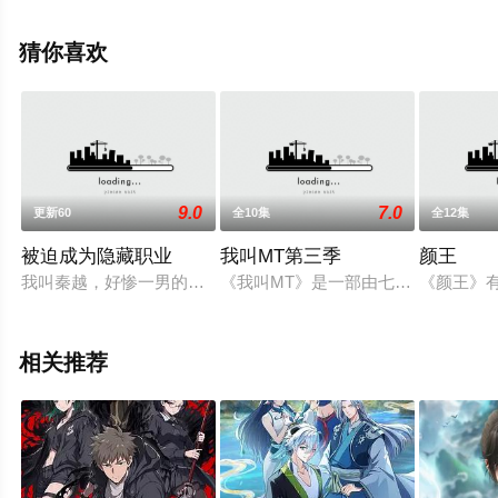
陆动漫，大结局剧情已揭晓（全28集），手机免费观看高
清未删减完整版动漫全集就上飘花影院，更多相关信息可
猜你喜欢
移步至豆瓣动漫、电视猫或剧情网等平台了解。
9.0
7.0
更新60
全10集
全12集
被迫成为隐藏职业
我叫MT第三季
颜王
我叫秦越，好惨一男的，自打玩了一个叫做‘逍遥世界’的游戏，
《我叫MT》是一部由七彩映画工作室
《颜王》
相关推荐