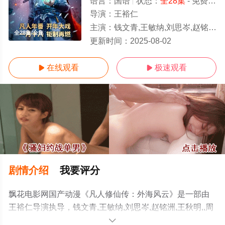
语言：
国语
状态：
全28集
- 免费在线观看
导演：
王裕仁
主演：
钱文青,王敏纳,刘思岑,赵铭洲,王秋明,,周健,巴赫,林强,高启帆,张铎,黎筱濛,李楠
全28集/全集
更新时间：
2025-08-02
在线观看
极速观看


剧情介绍
我要评分
飘花电影网国产动漫《凡人修仙传：外海风云》是一部由
王裕仁导演执导，钱文青,王敏纳,刘思岑,赵铭洲,王秋明,,周
健,巴赫,林强,高启帆,张铎,黎筱濛,李楠等演员精彩演绎的大
