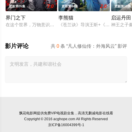
7.0
2.0
更新第05集
更新第04集
更新第18集
界门之下
李熊猫
启运丹田
在这个世界，万物意识皆由微观粒⼦构成，而岚海少年林野天生自带 
《苍兰诀》导演王昕+《咒术回战》
神王之子
影片评论
共
0
条 “凡人修仙传：外海风云” 影评
飘花电影网
提供免费VIP电视剧全集，高清无删减电影在线看
Copyright © 2016 acghope.com All Rights Reserved
京ICP备16004399号-1