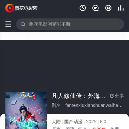






凡人修仙传：外海风云(全集)
分享

别名：fanrenxiuxianchuanwaihaifengyun
大陆
国产动漫
2025
8.0