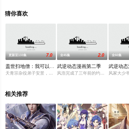
集就上飘花影院，更多相关信息可移步至豆瓣动漫、电视
猫或剧情网等平台了解。
猜你喜欢
7.0
2.0
更新至133集
全45集
全60集
盖世扫地僧：我可以无限融合动态漫画
武逆动态漫画第二季
武逆动态
天青宗杂役弟子安景，机缘之下获得融合系统，但他天生性格低
风浩完成了三年前的约定，打败了韵
风家大少
相关推荐