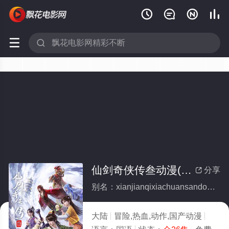






仙剑奇侠传叁动漫(全集)
分享

别名：xianjianqixiachuansandongman
大陆
冒险,热血,动作,国产动漫
2025