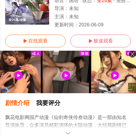
语言：
国语
状态：
全26集
- 免费在线观看
导演：
未知
主演：
未知
全26集/全集
更新时间：
2026-06-09
在线观看
极速观看


剧情介绍
我要评分
飘花电影网国产动漫《仙剑奇侠传叁动漫》是一部由知名
导演执导，众多演员精彩演绎的大陆动漫，大结局剧情已
揭晓（全26集），手机免费观看高清未删减完整版动漫全
