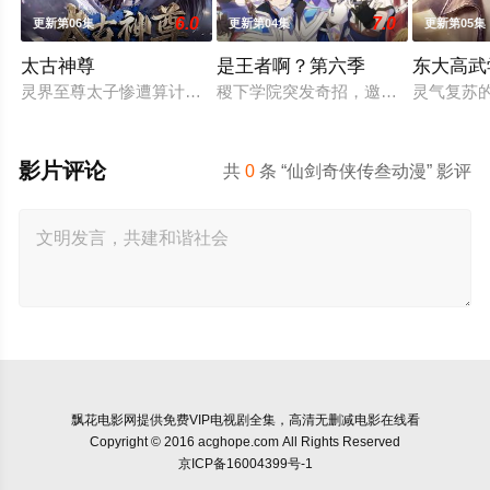
6.0
7.0
更新第06集
更新第04集
更新第05集
太古神尊
是王者啊？第六季
东大高武
灵界至尊太子惨遭算计身死，重生跌落凡尘沦为底层杂役！身怀
稷下学院突发奇招，邀优秀毕业生返校
灵气复苏
影片评论
共
0
条 “仙剑奇侠传叁动漫” 影评
飘花电影网
提供免费VIP电视剧全集，高清无删减电影在线看
Copyright © 2016 acghope.com All Rights Reserved
京ICP备16004399号-1